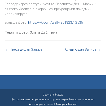
Господу через заступничество Пресвятой Девы Марии и
святого Иосифа о скорейшем прекращении пандемии
коронавируса.
Больше фото:
https://vk.com/wall-78018237_2536
Текст и фото: Ольга Дубягина
←
Предыдущая Запись
Следующая Запись
→
Copyright © 2026
Централизованная религиозная организация Римско-католическая
Архиепархия Божией Матери в Москве