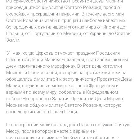
материнское заступничество Пресвятой Девы Марии и
присоединиться к молитве Святого Розария, прося о
скорейшем прекращении пандемии. В течение всего мая
Святой Розарий читали в тридцати наиболее известных
богородичных святилищах и уголках мира от Японии до
Польши, от Португалии до Мексики, от Украины до Святой
Земли.
31 мая, когда Церковь отмечает праздник Посещения
Пресвятой Девой Марией Елизаветы, стал завершающим
днем «молитвенного марафона». В этот день католики
Москвы и Подмосковья, которые на протяжении месяца
обращались с молитвой к заступничеству Пресвятой Девы
Марии, соединяясь в молитве с Папой Франциском и
верными по всему миру, собрались в Кафедральном
соборе Непорочного Зачатия Пресвятой Девы Марии в
Москве на общую молитву Святого Розария, которую
провел архиепископ Павел Пецци.
По завершении молитвы владыка Павел отслужил Святую
Мессу, после которой вместе с верными и
священнослужителями в общей молитве обратился к