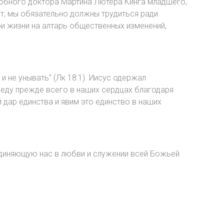
добного доктора Мартина Лютера Кинга младшего,
ит, мы обязательно должны трудиться ради
и жизни на алтарь общественных изменений,
и не унывать” (Лк 18:1). Иисус одержал
беду прежде всего в наших сердцах благодаря
 дар единства и явим это единство в наших
единяющую нас в любви и служении всей Божьей