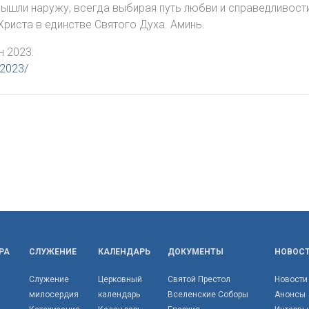
ышли наружу, всегда выбирая путь любви и справедливости
риста в единстве Святого Духа. Аминь.
н 2023:
-2023/
РА
СЛУЖЕНИЕ
КАЛЕНДАРЬ
ДОКУМЕНТЫ
НОВОС
Служение
Церковный
Святой Престол
Новости
милосердия
календарь
Вселенские Соборы
Анонсы