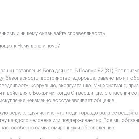
етенному и нищему оказывайте справедливость.
иющих к Нему день и ночь?
плач и наставления Бога для нас. В Псалме 82 (81) Бог пр
у, безопасность, достоинство, здоровье, равенство и люб
раведливость, коррупцию, эксплуатацию. Мы, христиане, пр
и действия с Божьими, когда Он вершит дело спасения сот
а искупление неизменно восстанавливает общение.
кую веру, следуя истине, что люди гораздо важнее вещей, 
нству каждого человека или поддерживает их. Все мы обяза
 нас, особенно самых смиренных и обездоленных.