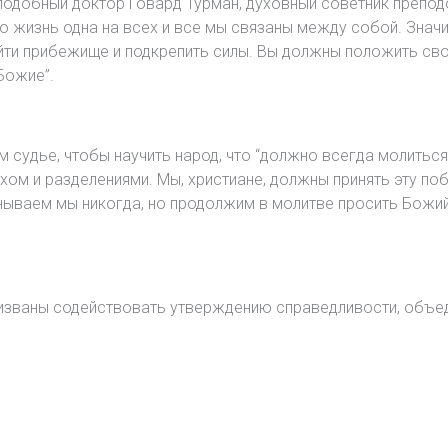
еподобный доктор Говард Турман, духовный советник препо
то жизнь одна на всех и все мы связаны между собой. Знач
ти прибежище и подкрепить силы. Вы должны положить сво
Божие”.
 судье, чтобы научить народ, что “должно всегда молиться 
ом и разделениями. Мы, христиане, должны принять эту по
унываем мы никогда, но продолжим в молитве просить Божий
ризваны содействовать утверждению справедливости, объ