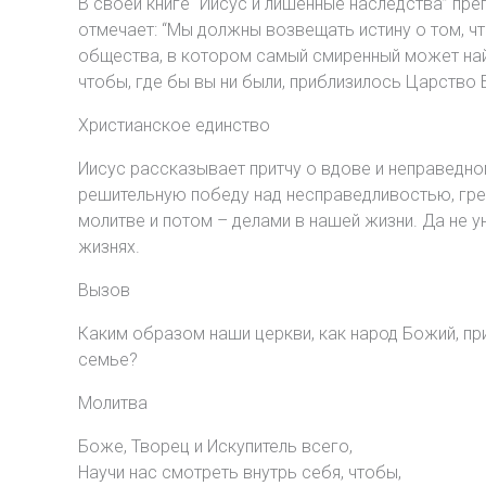
В своей книге “Иисус и лишенные наследства” пр
отмечает: “Мы должны возвещать истину о том, ч
общества, в котором самый смиренный может най
чтобы, где бы вы ни были, приблизилось Царство 
Христианское единство
Иисус рассказывает притчу о вдове и неправедном
решительную победу над несправедливостью, грех
молитве и потом – делами в нашей жизни. Да не 
жизнях.
Вызов
Каким образом наши церкви, как народ Божий, п
семье?
Молитва
Боже, Творец и Искупитель всего,
Научи нас смотреть внутрь себя, чтобы,