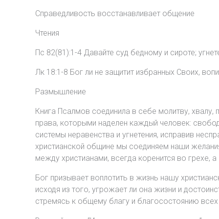
Справедливость восстанавливает общение
Чтения
Пс 82(81):1-4 Давайте суд бедному и сироте; угн
Лк 18:1-8 Бог ли не защитит избранных Своих, воп
Размышление
Книга Псалмов соединила в себе молитву, хвалу, 
права, которыми наделен каждый человек: свобод
системы неравенства и угнетения, исправив несп
христианской общине мы соединяем наши желания 
между христианами, всегда коренится во грехе, 
Бог призывает воплотить в жизнь нашу христианс
исходя из того, угрожает ли она жизни и достои
стремясь к общему благу и благосостоянию всех