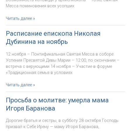
FMA
Месса поминовения всех усопших
Расписание
Читать далее »
Архиепископа
на
Расписание епископа Николая
ноябрь
Дубинина на ноябрь
12 ноября – Понтификальная Святая Месса в соборе
Успения Пресвятой Девы Марии – 12:00, по окончании –
встреча с верующими 14 ноября – Участие в форуме
«Традиционная семья в условиях
Расписание
Читать далее »
епископа
Николая
Просьба о молитве: умерла мама
Дубинина
Игоря Баранова
на
ноябрь
Дорогие братья и сестры, в субботу 28 октября Господь
призвал к Себе Ирену — маму Игоря Баранова,