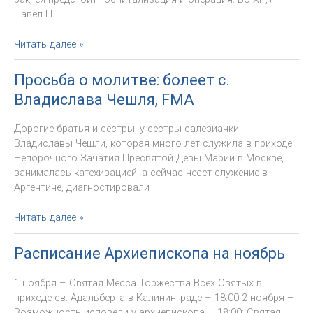
Райана
Павел П.
Просьба
Читать далее »
о
молитве
Просьба о молитве: болеет с.
о
Владислава Чешля, FMA
посвященной
деве
Дорогие братья и сестры, у сестры-салезианки
Галине
Владиславы Чешли, которая много лет служила в приходе
Шлыковой
Непорочного Зачатия Пресвятой Девы Марии в Москве,
занималась катехизацией, а сейчас несет служение в
Аргентине, диагностировали
Просьба
Читать далее »
о
молитве:
Расписание Архиепископа на ноябрь
болеет
с.
1 ноября – Святая Месса Торжества Всех Святых в
Владислава
приходе св. Адальберта в Калининграде – 18:00 2 ноября –
Чешля,
Возможность исповеди у архиепископа – 18:00; Святая