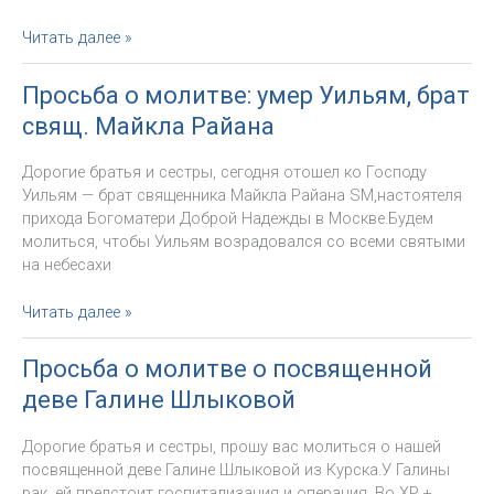
Даты
Читать далее »
целевых сборов
на
Просьба о молитве: умер Уильям, брат
пастырский
свящ. Майкла Райана
год
2023-
Дорогие братья и сестры, сегодня отошел ко Господу
2024
Уильям — брат священника Майкла Райана SM,настоятеля
прихода Богоматери Доброй Надежды в Москве.Будем
молиться, чтобы Уильям возрадовался со всеми святыми
на небесахи
Просьба
Читать далее »
о
молитве:
Просьба о молитве о посвященной
умер
деве Галине Шлыковой
Уильям,
брат
Дорогие братья и сестры, прошу вас молиться о нашей
свящ.
посвященной деве Галине Шлыковой из Курска.У Галины
Майкла
рак, ей предстоит госпитализация и операция. Во ХР,+