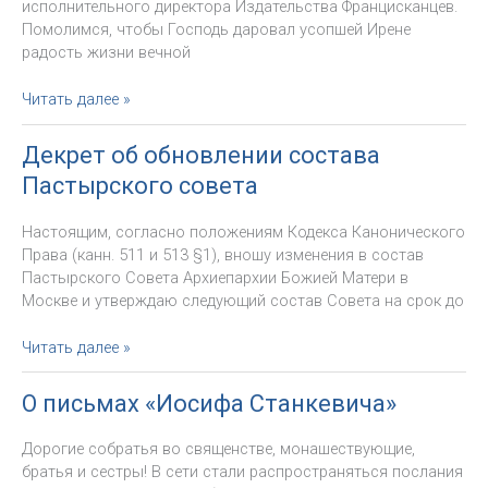
исполнительного директора Издательства Францисканцев.
Помолимся, чтобы Господь даровал усопшей Ирене
радость жизни вечной
Просьба
Читать далее »
о
молитве:
Декрет об обновлении состава
умерла
Пастырского совета
мама
Игоря
Настоящим, согласно положениям Кодекса Канонического
Баранова
Права (канн. 511 и 513 §1), вношу изменения в состав
Пастырского Совета Архиепархии Божией Матери в
Москве и утверждаю следующий состав Совета на срок до
Декрет
Читать далее »
об
обновлении
О письмах «Иосифа Станкевича»
состава
Пастырского
Дорогие собратья во священстве, монашествующие,
совета
братья и сестры! В сети стали распространяться послания