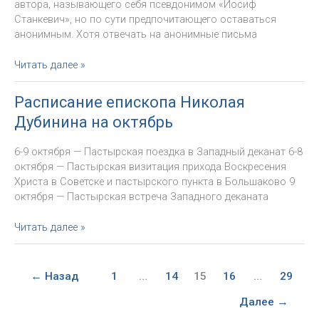
автора, называющего себя псевдонимом «Иосиф
Станкевич», но по сути предпочитающего оставаться
анонимным. Хотя отвечать на анонимные письма
О
Читать далее »
письмах
«Иосифа
Расписание епископа Николая
Станкевича»
Дубинина на октябрь
6-9 октября — Пастырская поездка в Западный деканат 6-8
октября — Пастырская визитация прихода Воскресения
Христа в Советске и пастырского пункта в Большаково 9
октября — Пастырская встреча Западного деканата
Расписание
Читать далее »
епископа
Николая
Дубинина
←
Назад
1
…
14
15
16
…
29
на
октябрь
Далее
→