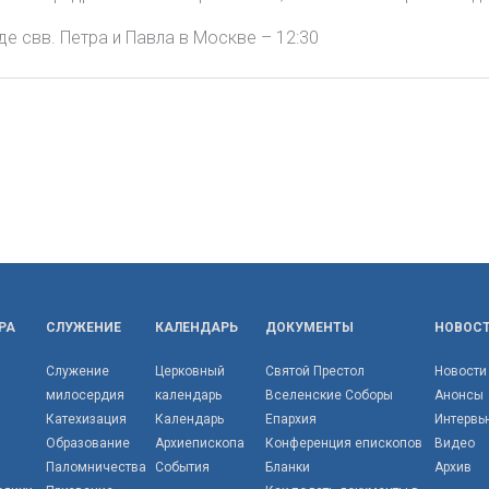
е свв. Петра и Павла в Москве – 12:30
РА
СЛУЖЕНИЕ
КАЛЕНДАРЬ
ДОКУМЕНТЫ
НОВОС
Служение
Церковный
Святой Престол
Новости
милосердия
календарь
Вселенские Соборы
Анонсы
Катехизация
Календарь
Епархия
Интервь
Образование
Архиепископа
Конференция епископов
Видео
Паломничества
События
Бланки
Архив