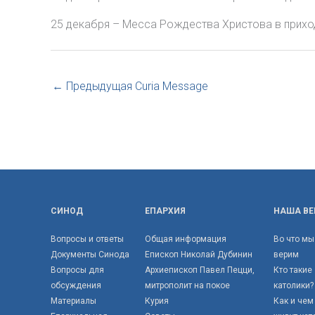
25 декабря – Месса Рождества Христова в приход
←
Предыдущая Curia Message
СИНОД
ЕПАРХИЯ
НАША ВЕ
Вопросы и ответы
Общая информация
Во что мы
Документы Синода
Епископ Николай Дубинин
верим
Вопросы для
Архиепископ Павел Пецци,
Кто такие
обсуждения
митрополит на покое
католики?
Материалы
Курия
Как и чем