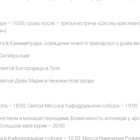
е – 10:00, сразу после – третья встреча «Школы христиан
я»)
та в Калининграде, освящение нового приходского дома им
 Октябрьский
вятой Богородицы в Туле
есвятой Девы Марии в Нижнем Новгороде
па – 18:00; Святая Месса в Кафедральном соборе – 19:00
енством и монашествующими; Возможность исповеди у архи
большом зале курии – 20:00
та в Кафедральном соборе – 10:00; Месса Навечерия Рожд