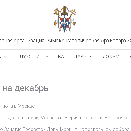
озная организация Римско-католическая Архиепархи
А
СЛУЖЕНИЕ
КАЛЕНДАРЬ
ДОКУМЕНТ
 на декабрь
егиона в Москве
споднего в Твери, Месса навечерия торжества Непорочно
о Зачатия Пресвятой Девы Марии в Кафедральном соборе 