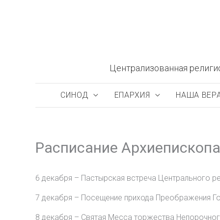
Перейти
к
содержимому
Централизованная религи
СИНОД
ЕПАРХИЯ
НАША ВЕР
Расписание Архиепископа
6 декабря – Пастырская встреча Центрального р
7 декабря – Посещение прихода Преображения Го
8 декабря – Святая Месса торжества Непорочног