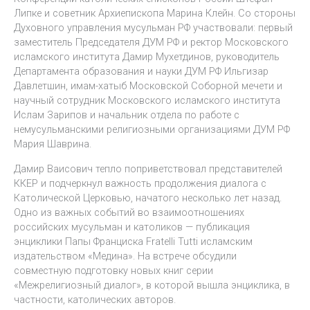
Липке и советник Архиепископа Марина Клейн. Со стороны
Духовного управления мусульман РФ участвовали: первый
заместитель Председателя ДУМ РФ и ректор Московского
исламского института Дамир Мухетдинов, руководитель
Департамента образования и науки ДУМ РФ Ильгизар
Давлетшин, имам-хатыб Московской Соборной мечети и
научный сотрудник Московского исламского института
Ислам Зарипов и начальник отдела по работе с
немусульманскими религиозными организациями ДУМ РФ
Мария Шаврина.
Дамир Ваисович тепло поприветствовал представителей
ККЕР и подчеркнул важность продолжения диалога с
Католической Церковью, начатого несколько лет назад.
Одно из важных событий во взаимоотношениях
российских мусульман и католиков — публикация
энциклики Папы Франциска Fratelli Tutti исламским
издательством «Медина». На встрече обсудили
совместную подготовку новых книг серии
«Межрелигиозный диалог», в которой вышла энциклика, в
частности, католических авторов.