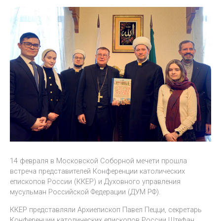
14 февраля в Московской Соборной мечети прошла
встреча представителей Конференции католических
епископов России (ККЕР) и Духовного управления
мусульман Российской Федерации (ДУМ РФ).
ККЕР представляли Архиепископ Павел Пецци, секретарь
Конференции католических епископов России Штефан