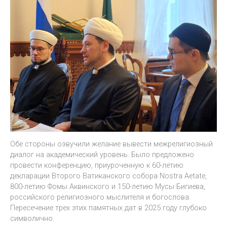
Обе стороны озвучили желание вывести межрелигиозный
диалог на академический уровень. Было предложено
провести конференцию, приуроченную к 60-летию
декларации Второго Ватиканского собора Nostra Aetate,
800-летию Фомы Аквинского и 150-летию Мусы Бигиева,
российского религиозного мыслителя и богослова.
Пересечение трех этих памятных дат в 2025 году глубоко
символично.