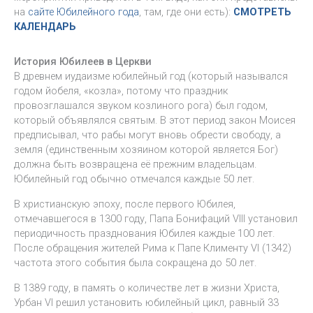
на
сайте Юбилейного года
, там, где они есть):
СМОТРЕТЬ
КАЛЕНДАРЬ
История Юбилеев в Церкви
В древнем иудаизме юбилейный год (который назывался
годом йобеля, «козла», потому что праздник
провозглашался звуком козлиного рога) был годом,
который объявлялся святым. В этот период закон Моисея
предписывал, что рабы могут вновь обрести свободу, а
земля (единственным хозяином которой является Бог)
должна быть возвращена её прежним владельцам.
Юбилейный год обычно отмечался каждые 50 лет.
В христианскую эпоху, после первого Юбилея,
отмечавшегося в 1300 году, Папа Бонифаций VIII установил
периодичность празднования Юбилея каждые 100 лет.
После обращения жителей Рима к Папе Клименту VI (1342)
частота этого события была сокращена до 50 лет.
В 1389 году, в память о количестве лет в жизни Христа,
Урбан VI решил установить юбилейный цикл, равный 33