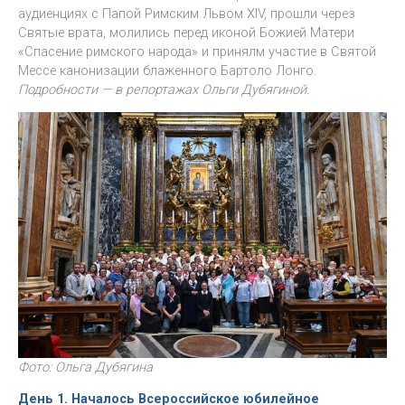
аудиенциях с Папой Римским Львом XIV, прошли через
Святые врата, молились перед иконой Божией Матери
«Спасение римского народа» и принялм участие в Святой
Мессе канонизации блаженного Бартоло Лонго.
Подробности — в репортажах Ольги Дубягиной.
Фото: Ольга Дубягина
День 1. Началось Всероссийское юбилейное