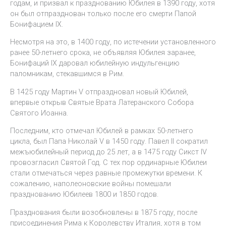
годам, и призвал к празднованию Юбилея в 1390 году, хотя
он был отпразднован только после его смерти Папой
Бонифацием IX.
Несмотря на это, в 1400 году, по истечении установленного
ранее 50-летнего срока, не объявляя Юбилея заранее,
Бонифаций IX даровал юбилейную индульгенцию
паломникам, стекавшимся в Рим.
В 1425 году Мартин V отпраздновал новый Юбилей,
впервые открыв Святые Врата Латеранского Собора
Святого Иоанна.
Последним, кто отмечал Юбилей в рамках 50-летнего
цикла, был Папа Николай V в 1450 году. Павел II сократил
межъюбилейный период до 25 лет, а в 1475 году Сикст IV
провозгласил Святой Год. С тех пор ординарные Юбилеи
стали отмечаться через равные промежутки времени. К
сожалению, наполеоновские войны помешали
празднованию Юбилеев 1800 и 1850 годов.
Празднования были возобновлены в 1875 году, после
присоединения Рима к Королевству Италия, хотя в том