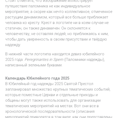
Стоит отметить, что изображение иллюстрирует
путешествие паломника не как индивидуальное
мероприятие, а скорее как нечто коллективное, отмеченное
растущим динамизмом, который все больше приближает
человека ко кресту. Крест в логотипе ни в коем случае не
статичен, он также динамичен. Он склоняется к
человечеству, не оставляя людей, но приближаясь к ним,
чтобы дать уверенность в своем присутствии и твёрдую
надежду.
В нижней части логотипа находится девиз юбилейного
2025 года:
Peregrinantes in Spem
(Паломники надежды),
написанный зелеными буквами.
Календарь Юбилейного года 2025
В Юбилейный год надежды 2025 Святой Престол
запланировал множество крупных тематических событий,
которые поместные Церкви и отдельные приходы и
общины могут также использовать для организации
тематических мероприятий на местах. Вот они все в
хронологической последовательности (описания
мероприятий приводятся в том виде, как они представлены