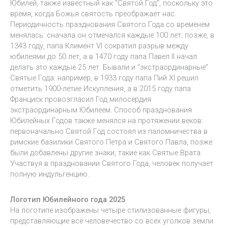
Юбилей, также известный как “Святой Год”, поскольку это
время, когда Божья святость преображает нас.
Периодичность празднования Святого Года со временем
менялась: сначала он отмечался каждые 100 лет; позже, в
1343 году, папа Климент VI сократил разрыв между
юбилеями до 50 лет, а в 1470 году папа Павел II начал
делать это каждые 25 лет. Бывали и “экстраординарные”
Святые Года: например, в 1933 году папа Пий XI решил
отметить 1900-летие Искупления, а в 2015 году папа
Франциск провозгласил Год милосердия
экстраординарным Юбилеем. Способ празднования
Юбилейных Годов также менялся на протяжении веков:
первоначально Святой Год состоял из паломничества в
римские базилики Святого Петра и Святого Павла, позже
были добавлены другие знаки, такие как Святые Врата.
Участвуя в праздновании Святого Года, человек получает
полную индульгенцию.
Логотип Юбилейного года 2025
На логотипе изображены четыре стилизованные фигуры,
представляющие всё человечество со всех уголков земли.