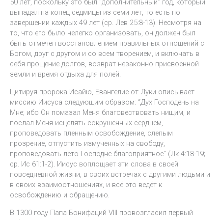
50 лет, поскольку это был “дополнительный” год, который
выпадал на конец седмицы из семи лет, то есть по
завершении каждых 49 лет (ср. Лев 25:8-13). Несмотря на
то, что его было нелегко организовать, он должен был
быть отмечен восстановлением правильных отношений с
Богом, друг с другом и со всем творением, и включать в
себя прощение долгов, возврат незаконно присвоенной
земли и время отдыха для полей.
Цитируя пророка Исайю, Евангелие от Луки описывает
миссию Иисуса следующим образом: “Дух Господень на
Мне; ибо Он помазал Меня благовествовать нищим, и
послал Меня исцелять сокрушенных сердцем,
проповедовать пленным освобождение, слепым
прозрение, отпустить измученных на свободу,
проповедовать лето Господне благоприятное” (Лк 4:18-19;
ср. Ис 61:1-2). Иисус воплощает эти слова в своей
повседневной жизни, в своих встречах с другими людьми и
в своих взаимоотношениях, и всё это ведёт к
освобождению и обращению.
В 1300 году Папа Бонифаций VIII провозгласил первый