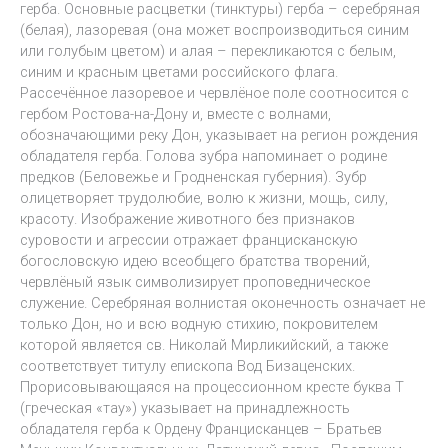
герба. Основные расцветки (тинктуры) герба – серебряная
(белая), лазоревая (она может воспроизводиться синим
или голубым цветом) и алая – перекликаются с белым,
синим и красным цветами российского флага.
Рассечённое лазоревое и червлёное поле соотносится с
гербом Ростова-на-Дону и, вместе с волнами,
обозначающими реку Дон, указывает на регион рождения
обладателя герба. Голова зубра напоминает о родине
предков (Беловежье и Гродненская губерния). Зубр
олицетворяет трудолюбие, волю к жизни, мощь, силу,
красоту. Изображение животного без признаков
суровости и агрессии отражает францисканскую
богословскую идею всеобщего братства творений,
червлёный язык символизирует проповедническое
служение. Серебряная волнистая оконечность означает не
только Дон, но и всю водную стихию, покровителем
которой является св. Николай Мирликийский, а также
соответствует титулу епископа Вод Бизаценских.
Прорисовывающаяся на процессионном кресте буква Т
(греческая «тау») указывает на принадлежность
обладателя герба к Ордену Францисканцев – Братьев