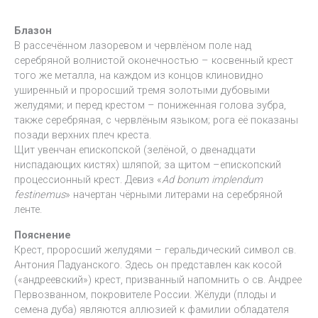
Блазон
В рассечённом лазоревом и червлёном поле над
серебряной волнистой оконечностью – косвенный крест
того же металла, на каждом из концов клиновидно
уширенный и проросший тремя золотыми дубовыми
желудями; и перед крестом – пониженная голова зубра,
также серебряная, с червлёным языком; рога её показаны
позади верхних плеч креста.
Щит увенчан епископской (зелёной, о двенадцати
ниспадающих кистях) шляпой; за щитом –епископский
процессионный крест. Девиз «
Ad bonum implendum
festinemus
» начертан чёрными литерами на серебряной
ленте.
Пояснение
Крест, проросший желудями – геральдический символ св.
Антония Падуанского. Здесь он представлен как косой
(«андреевский») крест, призванный напомнить о св. Андрее
Первозванном, покровителе России. Жёлуди (плоды и
семена дуба) являются аллюзией к фамилии обладателя