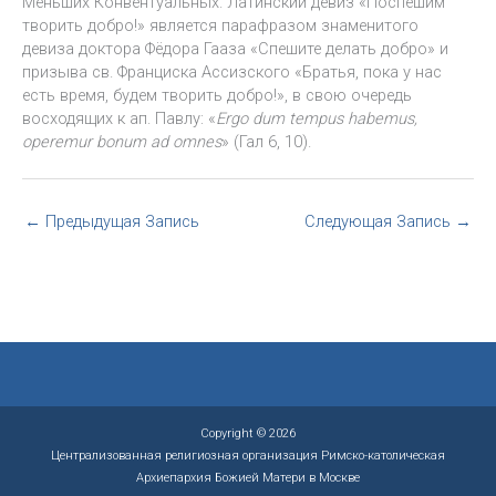
Меньших Конвентуальных. Латинский девиз «Поспешим
творить добро!» является парафразом знаменитого
девиза доктора Фёдора Гааза «Спешите делать добро» и
призыва св. Франциска Ассизского «Братья, пока у нас
есть время, будем творить добро!», в свою очередь
восходящих к ап. Павлу: «
Ergo dum tempus habemus,
operemur bonum ad omnes
» (Гал 6, 10).
←
Предыдущая Запись
Следующая Запись
→
Copyright © 2026
Централизованная религиозная организация Римско-католическая
Архиепархия Божией Матери в Москве