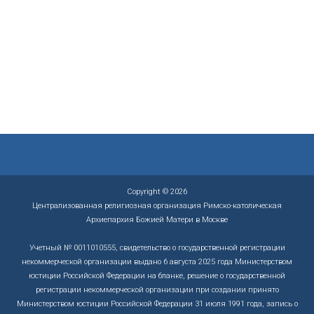
я
н
т
а
и
в
я
и
н
г
а
а
в
ц
и
и
г
и
а
ц
и
и
Copyright © 2026
Централизованная религиозная организация Римско-католическая
Архиепархия Божией Матери в Москве
Учетный № 0011010555, свидетельство о государственной регистрации
некоммерческой организации выдано 6 августа 2025 года Министерством
юстиции Российской Федерации на бланке, решение о государственной
регистрации некоммерческой организации при создании принято
Министерством юстиции Российской Федерации 31 июля 1991 года, запись о