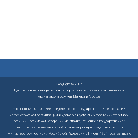
я
н
т
а
и
в
я
и
н
г
а
а
в
ц
и
и
г
и
а
ц
и
и
Copyright © 2026
Централизованная религиозная организация Римско-католическая
Архиепархия Божией Матери в Москве
Учетный № 0011010555, свидетельство о государственной регистрации
некоммерческой организации выдано 6 августа 2025 года Министерством
юстиции Российской Федерации на бланке, решение о государственной
регистрации некоммерческой организации при создании принято
Министерством юстиции Российской Федерации 31 июля 1991 года, запись о