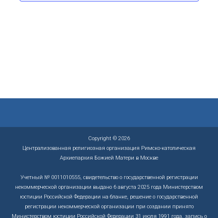
я
н
т
а
и
в
я
и
н
г
а
а
в
ц
и
и
г
и
а
ц
и
и
Copyright © 2026
Централизованная религиозная организация Римско-католическая
Архиепархия Божией Матери в Москве
Учетный № 0011010555, свидетельство о государственной регистрации
некоммерческой организации выдано 6 августа 2025 года Министерством
юстиции Российской Федерации на бланке, решение о государственной
регистрации некоммерческой организации при создании принято
Министерством юстиции Российской Федерации 31 июля 1991 года, запись о