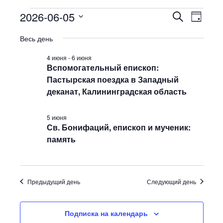
Мероприятия
2026-06-05
П
М
П
Д
for
о
е
о
В
е
05.06.2026
и
и
р
Весь день
н
ы
с
с
о
ь
б
к
к
п
4 июня
-
6 июня
р
Вспомогательный епископ:
и
р
а
п
и
Пастырская поездка в Западный
т
р
я
деканат, Калининградская область
ь
о
т
д
с
и
а
5 июня
м
е
т
Св. Бонифаций, епископ и мученик:
о
п
у
память
т
р
.
р
о
М
с
е
м
р
о
Предыдущий день
Следующий день
о
т
п
р
Подписка на календарь
р
о
и
в