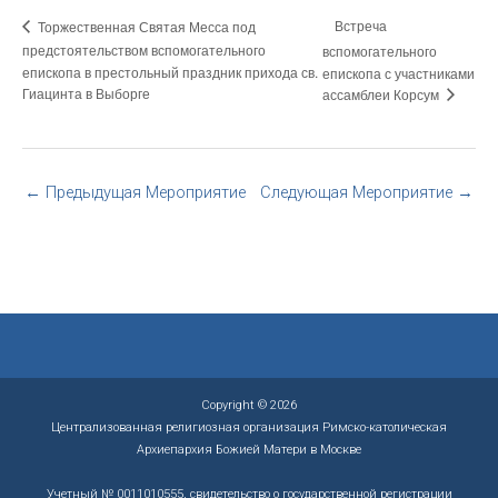
Встреча
Торжественная Святая Месса под
предстоятельством вспомогательного
вспомогательного
епископа в престольный праздник прихода св.
епископа с участниками
Гиацинта в Выборге
ассамблеи Корсум
←
Предыдущая Мероприятие
Следующая Мероприятие
→
Copyright © 2026
Централизованная религиозная организация Римско-католическая
Архиепархия Божией Матери в Москве
Учетный № 0011010555, свидетельство о государственной регистрации