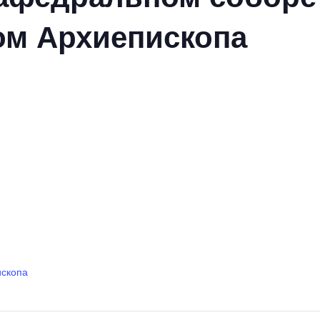
ом Архиепископа
ископа