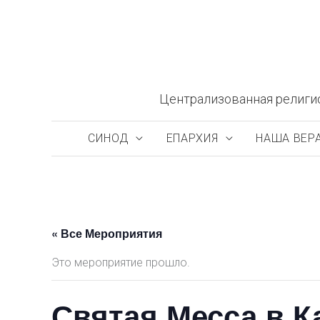
Перейти
к
содержимому
Централизованная религи
СИНОД
ЕПАРХИЯ
НАША ВЕР
« Все Мероприятия
Это мероприятие прошло.
Святая Месса в 