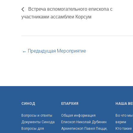
Встреча вспомогательного епископа с
участниками ассамблеи Корсум
←
Предыдущая Мероприятие
СИНОД
ЕПАРХИЯ
НАША ВЕ
Вопросы и ответы
Общая информация
Во что мы
Документы Синода
Епископ Николай Дубинин
верим
Вопросы для
Архиепископ Павел Пецци,
Кто такие