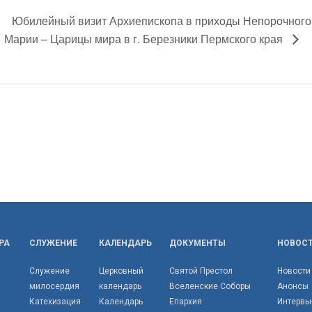
Юбилейный визит Архиепископа в приходы Непорочного
Марии – Царицы мира в г. Березники Пермского края
РА
СЛУЖЕНИЕ
КАЛЕНДАРЬ
ДОКУМЕНТЫ
НОВОС
Служение
Церковный
Святой Престол
Новости
милосердия
календарь
Вселенские Соборы
Анонсы
Катехизация
Календарь
Епархия
Интервь