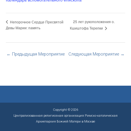
25 лет рукоположения о.
Непорочное Сердце Пресвятой
Девы Марии: память
Кшиштофа Терепки
←
Предыдущая Мероприятие
Следующая Мероприятие
→
Copyright © 2026
Централизованная религиозная организация Римско-католическая
Архиепархия Божией Матери в Москве