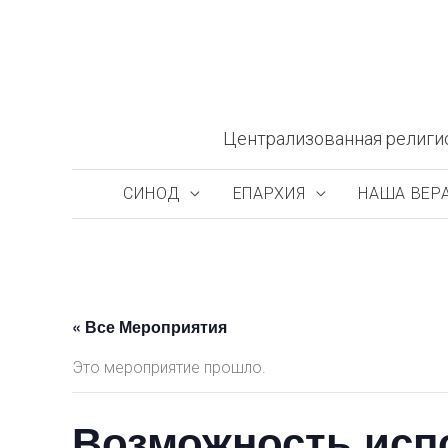
Перейти
к
содержимому
Централизованная религи
СИНОД
ЕПАРХИЯ
НАША ВЕР
« Все Мероприятия
Это мероприятие прошло.
Возможность испо