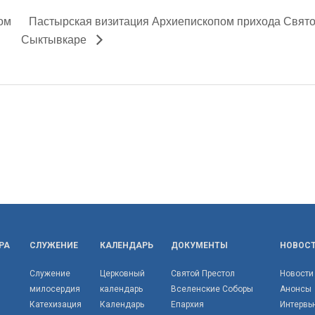
ом
Пастырская визитация Архиепископом прихода Святой 
Сыктывкаре
РА
СЛУЖЕНИЕ
КАЛЕНДАРЬ
ДОКУМЕНТЫ
НОВОС
Служение
Церковный
Святой Престол
Новости
милосердия
календарь
Вселенские Соборы
Анонсы
Катехизация
Календарь
Епархия
Интервь