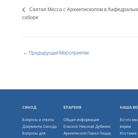
Святая Месса с Архиепископом в Кафедральн
соборе
←
Предыдущая Мероприятие
СИНОД
ЕПАРХИЯ
НАША ВЕ
Вопросы и ответы
Общая информация
Во что мы
Документы Синода
Епископ Николай Дубинин
верим
Вопросы для
Архиепископ Павел Пецци,
Кто такие