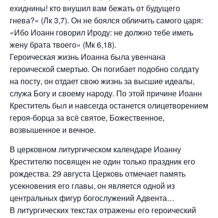
ехиднины! кто внушил вам бежать от будущего
гнева?» (Лк 3,7). Он не боялся обличить самого царя:
«Ибо Иоанн говорил Ироду: не должно тебе иметь
жену брата твоего» (Мк 6,18).
Героическая жизнь Иоанна была увенчана
героической смертью. Он погибает подобно солдату
на посту, он отдает свою жизнь за высшие идеалы,
служа Богу и своему народу. По этой причине Иоанн
Креститель был и навсегда останется олицетворением
героя-борца за всё святое, Божественное,
возвышенное и вечное.
В церковном литургическом календаре Иоанну
Крестителю посвящен не один только праздник его
рождества. 29 августа Церковь отмечает память
усекновения его главы, он является одной из
центральных фигур богослужений Адвента…
В литургических текстах отражены его героический