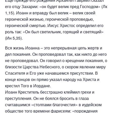
Еще прежде его рождения Архангел Гавриил сказал
его отцу Захарии: «он будет велик пред Господом» (Лк
1,15). Иоанн и вправду был велик – велик своей
героической жизнью, героической проповедью,
героической смертью. Иисус Христос определил его
роль так: «Он был светильник, горящий и светящий»
(Ин 5,35).
Вся жизнь Иоанна – это непрерывная цепь жертв и
дел покаяния. Он проповедовал так, как никто до него
не проповедовал. Он говорил о крещении покаяния, о
близости Царства Небесного, о скором явлении миру
Спасителя и Его уже начавшемся присутствии. В
конце концов он прямо указал народу на Христа и
крестил Того в Иордане.
Иоанн Креститель бесстрашно клеймил грехи и
преступления. Он не боялся бросить в глаза
считавшимся «столпами благочестия» в иудейском
обществе того времени фарисеям: «порождения