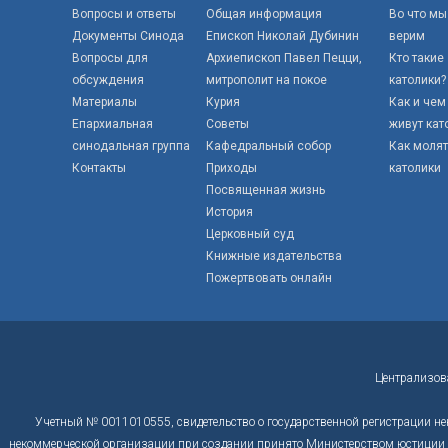
Вопросы и ответы
Общая информация
Во что мы
Документы Синода
Епископ Николай Дубинин
верим
Вопросы для
Архиепископ Павел Пецци,
Кто такие
обсуждения
митрополит на покое
католики?
Материалы
Курия
Как и чем
Епархиальная
Советы
живут кат
синодальная группа
Кафедральный собор
Как моля
Контакты
Приходы
католики
Посвященная жизнь
История
Церковный суд
Книжные издательства
Пожертвовать онлайн
Централизов
Учетный № 0011010555, свидетельство о государственной регистрации не
некоммерческой организации при создании принято Министерством юстиции Р