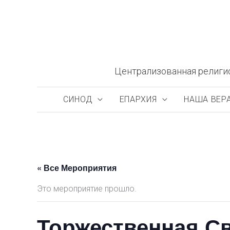
Перейти
к
содержимому
Централизованная религи
СИНОД
ЕПАРХИЯ
НАША ВЕР
« Все Мероприятия
Это мероприятие прошло.
Торжественная Св