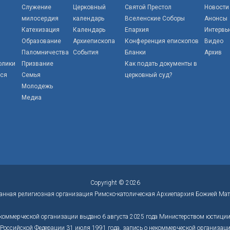
Служение
Церковный
Святой Престол
Новости
милосердия
календарь
Вселенские Соборы
Анонсы
Катехизация
Календарь
Епархия
Интервь
Образование
Архиепископа
Конференция епископов
Видео
Паломничества
События
Бланки
Архив
олики
Призвание
Как подать документы в
тся
Семья
церковный суд?
Молодежь
Медиа
Copyright © 2026
анная религиозная организация Римско-католическая Архиепархия Божией Мат
коммерческой организации выдано 6 августа 2025 года Министерством юстиции 
оссийской Федерации 31 июля 1991 года, запись о некоммерческой организации