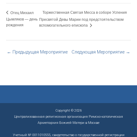
Торжественная Святая Месса в соборе Успения
Отец Михаил
Цымляков — день
Пресвятой Девы Марии под предстоятельством
рождения
вспомогательного епископа
←
Предыдущая Мероприятие
Следующая Мероприятие
→
Copyright © 2026
Централизованная религиозная организация Римско-католическая
Архиепархия Божией Матери в Москве
Учетный № 0011010555, свидетельство о государственной регистрации