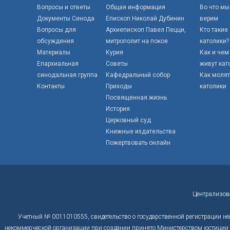
Вопросы и ответы
Общая информация
Во что мы
Документы Синода
Епископ Николай Дубинин
верим
Вопросы для
Архиепископ Павел Пецци,
Кто такие
обсуждения
митрополит на покое
католики?
Материалы
Курия
Как и чем
Епархиальная
Советы
живут кат
синодальная группа
Кафедральный собор
Как моля
Контакты
Приходы
католики
Посвященная жизнь
История
Церковный суд
Книжные издательства
Пожертвовать онлайн
Централизов
Учетный № 0011010555, свидетельство о государственной регистрации не
некоммерческой организации при создании принято Министерством юстиции Р