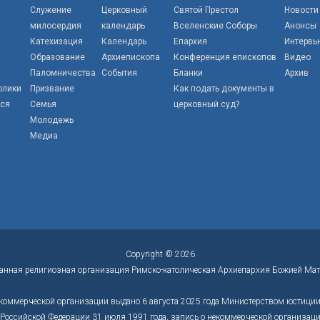
Служение
Церковный
Святой Престол
Новости
милосердия
календарь
Вселенские Соборы
Анонсы
Катехизация
Календарь
Епархия
Интервь
Образование
Архиепископа
Конференция епископов
Видео
Паломничества
События
Бланки
Архив
олики
Призвание
Как подать документы в
тся
Семья
церковный суд?
Молодежь
Медиа
Copyright © 2026
анная религиозная организация Римско-католическая Архиепархия Божией Мат
коммерческой организации выдано 6 августа 2025 года Министерством юстиции 
оссийской Федерации 31 июля 1991 года, запись о некоммерческой организации