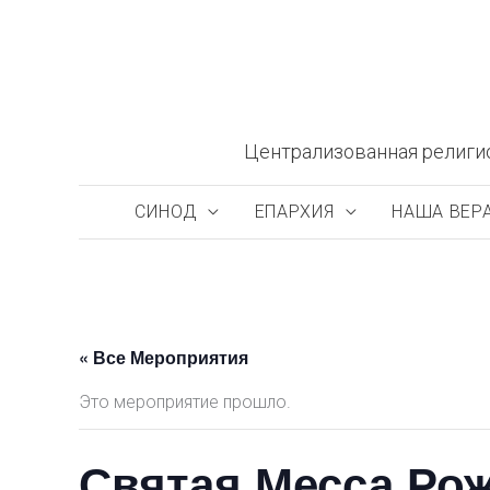
Перейти
к
содержимому
Централизованная религи
СИНОД
ЕПАРХИЯ
НАША ВЕР
« Все Мероприятия
Это мероприятие прошло.
Святая Месса Рож