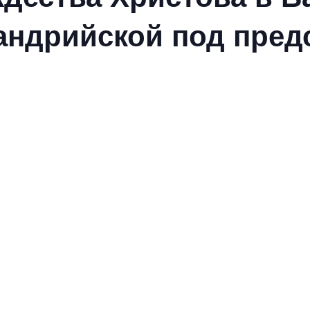
андрийской под пред
я