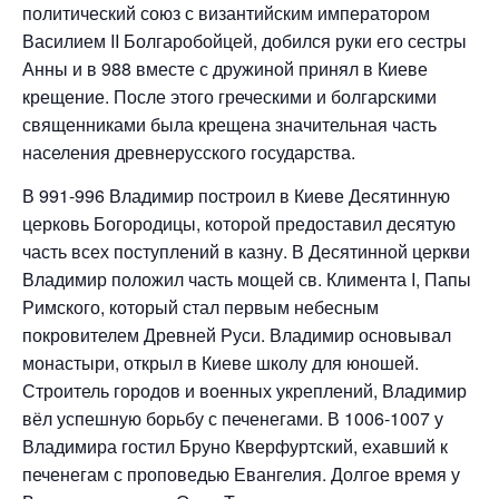
политический союз с византийским императором
Василием II Болгаробойцей, добился руки его сестры
Анны и в 988 вместе с дружиной принял в Киеве
крещение. После этого греческими и болгарскими
священниками была крещена значительная часть
населения древнерусского государства.
В 991-996 Владимир построил в Киеве Десятинную
церковь Богородицы, которой предоставил десятую
часть всех поступлений в казну. В Десятинной церкви
Владимир положил часть мощей св. Климента I, Папы
Римского, который стал первым небесным
покровителем Древней Руси. Владимир основывал
монастыри, открыл в Киеве школу для юношей.
Строитель городов и военных укреплений, Владимир
вёл успешную борьбу с печенегами. В 1006-1007 у
Владимира гостил Бруно Кверфуртский, ехавший к
печенегам с проповедью Евангелия. Долгое время у