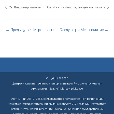
Св. Владимир: память
Св. Игнатий Лойола, священник: память
←
Предыдущая Мероприятие
Следующая Мероприятие
→
Copyright © 2026
Централизованная религиозная организация Римско-католическая
Архиепархия Божией Матери в Москве
Учетный № 0011010555, свидетельство о государственной регистрации
некоммерческой организации выдано 6 августа 2025 года Министерством
юстиции Российской Федерации на бланке, решение о государственной