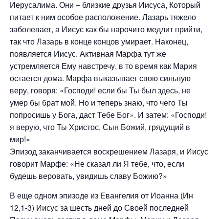
Иерусалима. Они – близкие друзья Иисуса, Который
питает к ним особое расположение. Лазарь тяжело
заболевает, а Иисус как бы нарочито медлит прийти,
так что Лазарь в конце концов умирает. Наконец,
появляется Иисус. Активная Марфа тут же
устремляется Ему навстречу, в то время как Мария
остается дома. Марфа выказывает свою сильную
веру, говоря: «Господи! если бы Ты был здесь, не
умер бы брат мой. Но и теперь знаю, что чего Ты
попросишь у Бога, даст Тебе Бог». И затем: «Господи!
я верую, что Ты Христос, Сын Божий, грядущий в
мир!»
Эпизод заканчивается воскрешением Лазаря, и Иисус
говорит Марфе: «Не сказал ли Я тебе, что, если
будешь веровать, увидишь славу Божию?»
В еще одном эпизоде из Евангелия от Иоанна (Ин
12,1-3) Иисус за шесть дней до Своей последней