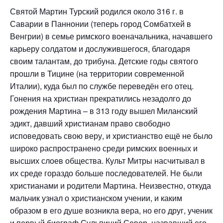
Святой Мартин Турский родился около 316 г. в
Саварии в Паннонии (теперь город Сомбатхей в
Венгрии) в семье римского военачальника, начавшего
карьеру солдатом и дослужившегося, благодаря
своим талантам, до трибуна. Детские годы святого
прошли в Тицине (на территории современной
Италии), куда был по службе переведён его отец.
Гонения на христиан прекратились незадолго до
рождения Мартина – в 313 году вышел Миланский
эдикт, давший христианам право свободно
исповедовать свою веру, и христианство ещё не было
широко распространено среди римских военных и
высших слоев общества. Культ Митры насчитывал в
их среде гораздо больше последователей. Не были
христианами и родители Мартина. Неизвестно, откуда
мальчик узнал о христианском учении, и каким
образом в его душе возникла вера, но его друг, ученик
и первый биограф Сульпиций Север, назвавший его