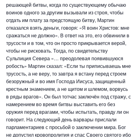
решающей битвы, когда по существующему обычаю
воинов одного за другим вызывали из строя, чтобы
отдать им плату за предстоящую битву, Мартин
отказался взять деньги, говоря: «Я воин Христов: мне
сражаться не должно». В ответ на это, его обвинили в
трусости и в том, что он просто прикрывается верой,
чтобы не рисковать. Тогда, по свидетельству
Сульпиция Севера «… преодолевая появившуюся
робость» Мартин сказал: «Если ты приписываешь мне
трусость, а не веру, то завтра я встану перед строем
безоружный и во имя Господа Иисуса, защищенный
крестным знамением, а не щитом и шлемом, ворвусь
в ряды врагов». Он был тотчас заключён под стражу, с
намерением во время битвы выставить его без
оружия перед врагами, чтобы испытать, правду ли он
говорит. На следующий день варвары прислали
парламентариев с просьбой о заключении мира. Бог
не допустил кровопролития и спас Своего святого ибо