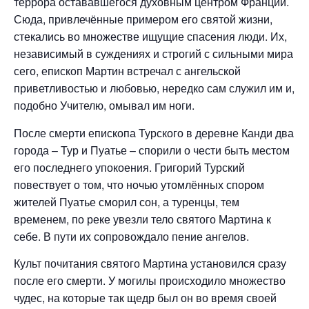
террора остававшегося духовным центром Франции.
Сюда, привлечённые примером его святой жизни,
стекались во множестве ищущие спасения люди. Их,
независимый в суждениях и строгий с сильными мира
сего, епископ Мартин встречал с ангельской
приветливостью и любовью, нередко сам служил им и,
подобно Учителю, омывал им ноги.
После смерти епископа Турского в деревне Канди два
города – Тур и Пуатье – спорили о чести быть местом
его последнего упокоения. Григорий Турский
повествует о том, что ночью утомлённых спором
жителей Пуатье сморил сон, а туренцы, тем
временем, по реке увезли тело святого Мартина к
себе. В пути их сопровождало пение ангелов.
Культ почитания святого Мартина установился сразу
после его смерти. У могилы происходило множество
чудес, на которые так щедр был он во время своей