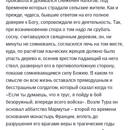
произвола и добивался снижения налогов, под
бременем которых страдали сельские жители. Как и
прежде, чудеса, бывшие ответом на его полное
доверие к Богу, сопровождали его деятельность. Так,
при возникновении спора о том надо ли срубать
сосну, считавшуюся священным деревом, он, ни
минуты не сомневаясь, согласился лечь на том месте,
куда, по расчётам языческих жрецов должно было
упасть дерево и, осенив крестом падающий на него
ствол, развернул его в противоположную сторону,
показав сомневающимся силу Божию. В каком-то
смысле он всю жизнь оставался прямодушным и
бесстрашным солдатом, который сказал когда-то:
«Если ты думаешь, что я трус, я пойду в бой
безоружный, впереди всего войска». Возле Тура он
основал аббатство Мармутье – второй по времени
основания монастырь Франции, вплоть до
разрушения его врагами веры в трагические годы