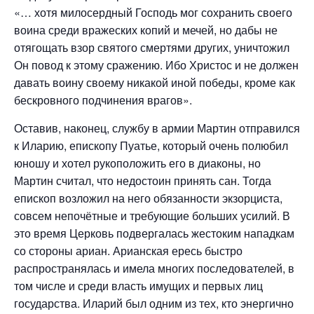
«… хотя милосердный Господь мог сохранить своего
воина среди вражеских копий и мечей, но дабы не
отягощать взор святого смертями других, уничтожил
Он повод к этому сражению. Ибо Христос и не должен
давать воину своему никакой иной победы, кроме как
бескровного подчинения врагов».
Оставив, наконец, службу в армии Мартин отправился
к Иларию, епископу Пуатье, который очень полюбил
юношу и хотел рукоположить его в диаконы, но
Мартин считал, что недостоин принять сан. Тогда
епископ возложил на него обязанности экзорциста,
совсем непочётные и требующие больших усилий. В
это время Церковь подвергалась жестоким нападкам
со стороны ариан. Арианская ересь быстро
распространялась и имела многих последователей, в
том числе и среди власть имущих и первых лиц
государства. Иларий был одним из тех, кто энергично