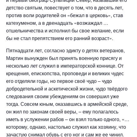
детство святым, повествует о том, что в десять лет,
против воли родителей он «бежал в церковь», став
катехуменом, а в двенадцать «возжаждал …
отшельничества и исполнил бы свое желание, если
бы не стал препятствием его ранний возраст».
Пятнадцати лет, согласно эдикту о детях ветеранов,
Мартин вынужден был принять военную присягу и
несколько лет служил в императорской коннице. От
крещения, епископства, проповеди и великих чудес
его отделяли годы, но первое своё чудо – чудо
добродетельной и аскетической жизни, чудо твёрдого
следования своим убеждениям он совершил уже
тогда. Совсем юным, оказавшись в армейской среде,
он жил по законам своей веры, – ему полагалось
иметь в услужении рабов – он взял только одного, «…
которому, однако, настолько служил как хозяину, что
зачастую снимал обувь с его ног и сам же ее чинил.