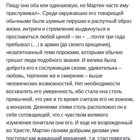
Пищу они оба ели одинаковую, но Мартин часто ему
прислуживал». Среди окружавших его товарищей
обычными были шумные пирушки и распутный образ
жизни, интриги и стремление выдвинуться и
прославиться любой ценой – он « …почти три года
пребывал (…) в армии [до своего крещения],
незапятнанный теми пороками, которыми обычно
грешат люди подобного звания. И велика была
доброта его к сослуживцам своим, удивительна –
любовь, терпение же и смирение – выше
человеческих возможностей. Нет необходимости
восхвалять его умеренность, ибо стала она столь
привычной, что уже в то время считали его не воином,
а монахом. Деяниями этими столь расположил он к
себе сотоварищей, что с чувством великого
изумления почитали они его. И еще не возрожденный
во Христе, Мартин своими добрыми делами уже
поступал как жаждущий крещения, т.е. стал помогать