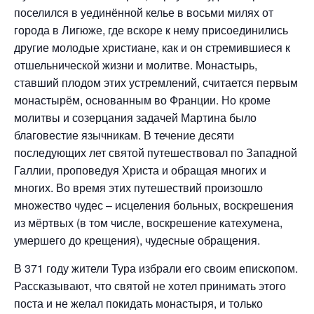
поселился в уединённой келье в восьми милях от
города в Лигюже, где вскоре к нему присоединились
другие молодые христиане, как и он стремившиеся к
отшельнической жизни и молитве. Монастырь,
ставший плодом этих устремлений, считается первым
монастырём, основанным во Франции. Но кроме
молитвы и созерцания задачей Мартина было
благовестие язычникам. В течение десяти
последующих лет святой путешествовал по Западной
Галлии, проповедуя Христа и обращая многих и
многих. Во время этих путешествий произошло
множество чудес – исцеления больных, воскрешения
из мёртвых (в том числе, воскрешение катехумена,
умершего до крещения), чудесные обращения.
В 371 году жители Тура избрали его своим епископом.
Рассказывают, что святой не хотел принимать этого
поста и не желал покидать монастыря, и только