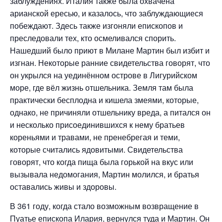
заблуждениях. Италия также была охвачена
арианской ересью, и казалось, что заблуждающиеся
побеждают. Здесь также изгоняли епископов и
преследовали тех, кто осмеливался спорить.
Нашедший было приют в Милане Мартин был избит и
изгнан. Некоторые ранние свидетельства говорят, что
он укрылся на уединённом острове в Лигурийском
море, где вёл жизнь отшельника. Земля там была
практически бесплодна и кишела змеями, которые,
однако, не причиняли отшельнику вреда, а питался он
и несколько присоединившихся к нему братьев
кореньями и травами, не пренебрегая и теми,
которые считались ядовитыми. Свидетельства
говорят, что когда пища была горькой на вкус или
вызывала недомогания, Мартин молился, и братья
оставались живы и здоровы.
В 361 году, когда стало возможным возвращение в
Пуатье епископа Илария, вернулся туда и Мартин. Он