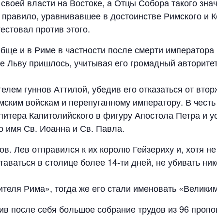
 своей власти на Востоке, а Отцы Собора такого зн
 правило, уравнивавшее в достоинстве Римского и К
естовал против этого.
ще и в Риме в частности после смерти императора В
 Льву пришлось, учитывая его громадный авторитет 
телем гуннов Аттилой, убедив его отказаться от вто
ским войскам и перепуганному императору. В честь 
тера Капитолийского в фигуру Апостола Петра и уст
о имя Св. Иоанна и Св. Павла.
в. Лев отправился к их королю Гейзериху и, хотя не
аваться в столице более 14-ти дней, не убивать ник
теля Рима», тогда же его стали именовать «Великим
вив после себя большое собрание трудов из 96 проп