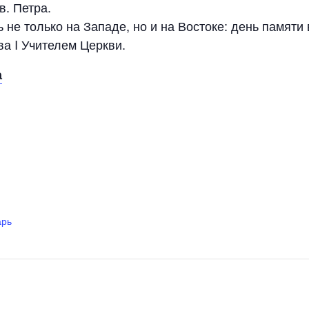
. Петра.
ь не только на Западе, но и на Востоке: день памят
ва I Учителем Церкви.
а
арь