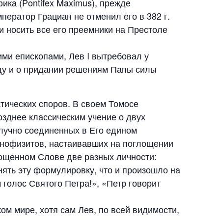
ика (Pontifex Maximus), прежде
ператор Грациан не отменил его в 382 г.
ли носить все его преемники на Престоле
ими епископами, Лев I вытребовал у
уду и о придании решениям Папы силы
тических споров. В своем Томосе
зднее классическим учение о двух
злучно соединенных в Его едином
онофизитов, настаивавших на поглощении
лощенном Слове две разных личности:
ять эту формулировку, что и произошло на
 голос Святого Петра!», «Петр говорит
ом мире, хотя сам Лев, по всей видимости,