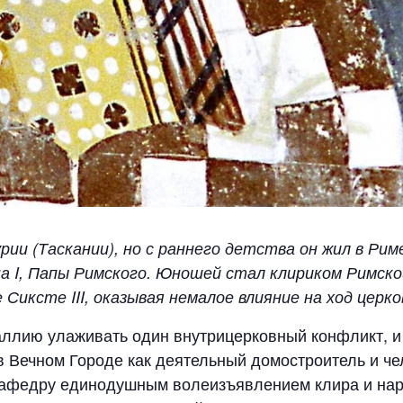
рии (Таскании), но с раннего детства он жил в Рим
на I, Папы Римского. Юношей стал клириком Римской
Сиксте III, оказывая немалое влияние на ход церко
аллию улаживать один внутрицерковный конфликт, и 
 Вечном Городе как деятельный домостроитель и чел
кафедру единодушным волеизъявлением клира и народ