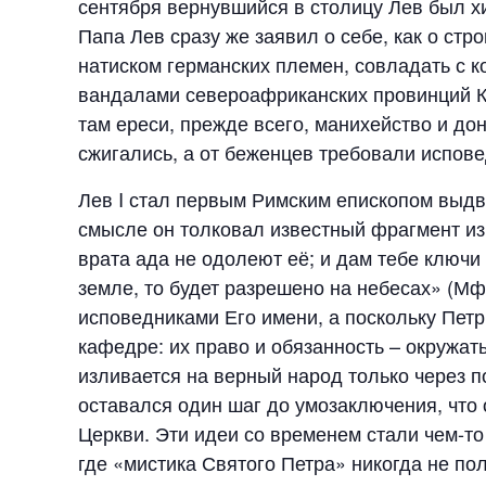
сентября вернувшийся в столицу Лев был хи
Папа Лев сразу же заявил о себе, как о ст
натиском германских племен, совладать с к
вандалами североафриканских провинций К
там ереси, прежде всего, манихейство и до
сжигались, а от беженцев требовали испов
Лев I стал первым Римским епископом выдв
смысле он толковал известный фрагмент из 
врата ада не одолеют её; и дам тебе ключи 
земле, то будет разрешено на небесах» (Мф
исповедниками Его имени, а поскольку Пет
кафедре: их право и обязанность – окружат
изливается на верный народ только через п
оставался один шаг до умозаключения, что
Церкви. Эти идеи со временем стали чем-т
где «мистика Святого Петра» никогда не по