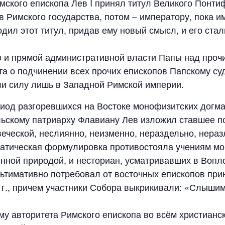
ского епископа Лев I принял титул Великого Понтиф
 Римского государства, потом – императору, пока им
одил этот титул, придав ему новый смысл, и его ста
о и прямой административной власти Папы над проч
ета о подчинении всех прочих епископов Папскому с
ли силу лишь в Западной Римской империи.
од разгоревшихся на Востоке монофизитских догма
льскому патриарху Флавиану Лев изложил ставшее по
веческой, неслиянно, неизменно, нераздельно, нера
матическая формулировка противостояла учениям м
нной природой, и несториан, усматривавших в Воп
ьтимативно потребовал от восточных епископов прин
 г., причем участники Собора выкрикивали: «Слышим
му авторитета Римского епископа во всём христианск