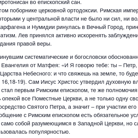
ротонисан во епископский сан.
рогом поборнике церковной ортодоксии. Римская имп
оторыми у центральной власти не было ни сил, ни в
арфагена и Нумидии ринулась в Вечный Город, прин
натизм. Лев принялся активно искоренять заблужден
едания правой веры.
инувшим систематические и богословски обоснованн
Евангелия от Матфея: «И Я говорю тебе: ты – Петр,
Царства Небесного: и что свяжешь на земле, то буде
 16,18-19). Сам Иисус Христос утвердил духовную в
р стал первым Римским епископом, те же полномочия
ь опекой все Поместные Церкви, а не только одну св
осредство Святого Петра, а значит – при участии ег
 общение с Римским епископом есть обязательное у
о само собой разумеющимся в Западной Церкви, но с
льзовалась популярностью.