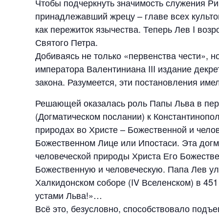
Чтобы подчеркнуть значимость служения Рим
принадлежавший жрецу – главе всех культов
как пережиток язычества. Теперь Лев I возр
Святого Петра.
Добиваясь не только «первенства чести», н
императора Валентиниана III издание декр
закона. Разумеется, эти постановления име
Решающей оказалась роль Папы Льва в пери
(Догматическом послании) к Константинопо
природах во Христе – Божественной и чело
Божественном Лице или Ипостаси. Эта дог
человеческой природы Христа Его Божестве
Божественную и человеческую. Папа Лев ул
Халкидонском соборе (IV Вселенском) в 451
устами Льва!»…
Всё это, безусловно, способствовало подъе