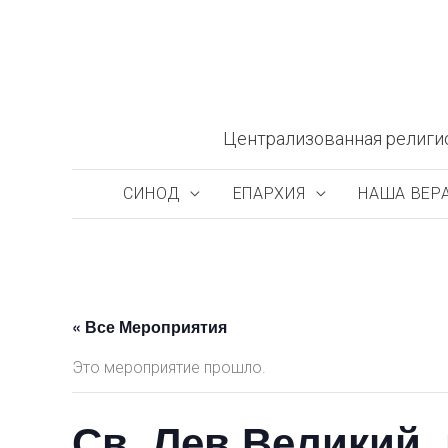
Перейти
к
содержимому
Централизованная религи
СИНОД
ЕПАРХИЯ
НАША ВЕР
« Все Мероприятия
Это мероприятие прошло.
Св. Лев Великий,