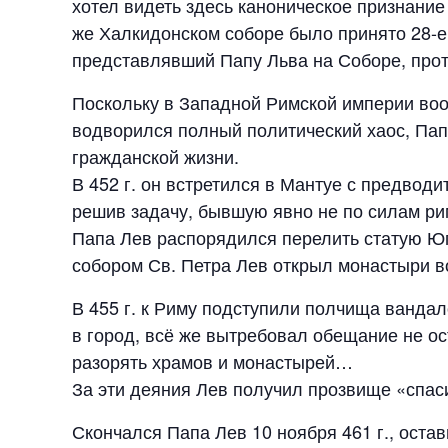
хотел видеть здесь каноническое признание
же Халкидонском соборе было принято 28-е
представлявший Папу Льва на Соборе, прот
Поскольку в Западной Римской империи вооб
водворился полный политический хаос, Папе
гражданской жизни.
В 452 г. он встретился в Мантуе с предводи
решив задачу, бывшую явно не по силам рим
Папа Лев распорядился перелить статую Юпи
собором Св. Петра Лев открыл монастыри в
В 455 г. к Риму подступили полчища вандало
в город, всё же вытребовал обещание не ост
разорять храмов и монастырей…
За эти деяния Лев получил прозвище «спаси
Скончался Папа Лев 10 ноября 461 г., оста