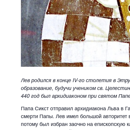
Лев родился в конце IV-го столетия в Этру
образование, будучи учеником св. Целести
440 год был архидиаконом при святом Папе 
Папа Сикст отправил архидиакона Льва в Г
смерти Папы. Лев имел большой авторитет в
потому был избран заочно на епископскую 