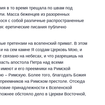
ерия в то время трещала по швам под
оли. Масса беженцев из разоренных
ося с собой различные распространенные
ия: еретические писания публично
ые претензии на вселенский примат. В этом
 и на сем камне Я создам Церковь Мою, и
т связано на небесах, и что разрешишь на
ласть апостола Петра над всеми
 имеют и его преемники на Римской
ою – Римскую. Более того, благодать Божия
о преемников на Римском престоле. Отсюда
словие принадлежности к Вселенской
ложнее обстояло дело в Церкви Восточной,