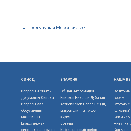
←
Предыдущая Мероприятие
СИНОД
ЕПАРХИЯ
НАША ВЕ
Вопросы и ответы
Общая информация
Во что мы
Документы Синода
Епископ Николай Дубинин
верим
Вопросы для
Архиепископ Павел Пецци,
Кто такие
обсуждения
митрополит на покое
католики?
Материалы
Курия
Как и чем
Епархиальная
Советы
живут кат
синодальная группа
Кафедральный собор
Как моля