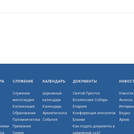
РА
СЛУЖЕНИЕ
КАЛЕНДАРЬ
ДОКУМЕНТЫ
НОВОС
Служение
Церковный
Святой Престол
Новости
милосердия
календарь
Вселенские Соборы
Анонсы
Катехизация
Календарь
Епархия
Интервь
Образование
Архиепископа
Конференция епископов
Видео
Паломничества
События
Бланки
Архив
олики
Призвание
Как подать документы в
тся
Семья
церковный суд?