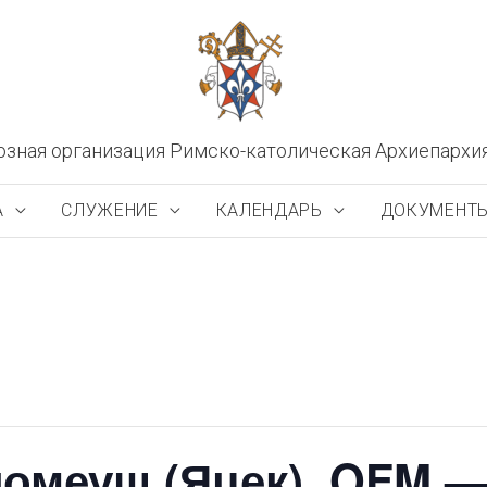
озная организация Римско-католическая Архиепархи
А
СЛУЖЕНИЕ
КАЛЕНДАРЬ
ДОКУМЕНТ
ломеуш (Яцек), OFM 