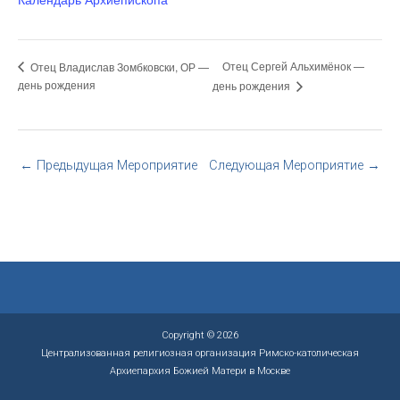
Отец Сергей Альхимёнок —
Отец Владислав Зомбковски, ОР —
день рождения
день рождения
←
Предыдущая Мероприятие
Следующая Мероприятие
→
Copyright © 2026
Централизованная религиозная организация Римско-католическая
Архиепархия Божией Матери в Москве