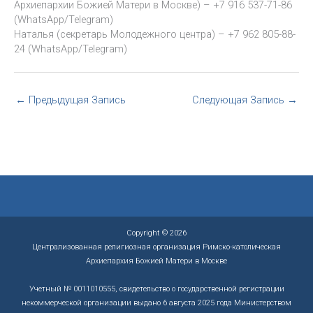
Архиепархии Божией Матери в Москве) – +7 916 537-71-86
(WhatsApp/Telegram)
Наталья (секретарь Молодежного центра) – +7 962 805-88-
24 (WhatsApp/Telegram)
←
Предыдущая Запись
Следующая Запись
→
Copyright © 2026
Централизованная религиозная организация Римско-католическая
Архиепархия Божией Матери в Москве
Учетный № 0011010555, свидетельство о государственной регистрации
некоммерческой организации выдано 6 августа 2025 года Министерством