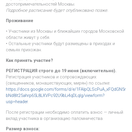
достопримечательностей Москвы.
Подробное расписание будет опубликовано позже.
Проживание
• Участники из Москвы и ближайших городов Московской
области живут у себя.
• Остальные участники будут размещены в приходах и
семьях прихожан.
Как принять участие?
РЕГИСТРАЦИЯ строго до 19 июня (включительно).
Регистрация участников и сопровождающих
(священников, монашествующих, мирян) по ссылке:
https://docs.google.com/forms/d/e/1FAIpQLScPuA_xFQdGN5r
bNd8It25ahrp65L8LXVPc92U9bLi4qDLqlg/viewform?
usp=header
.
После регистрации необходимо оплатить взнос — личный
вклад участника в организацию паломничества.
Размер взноса: