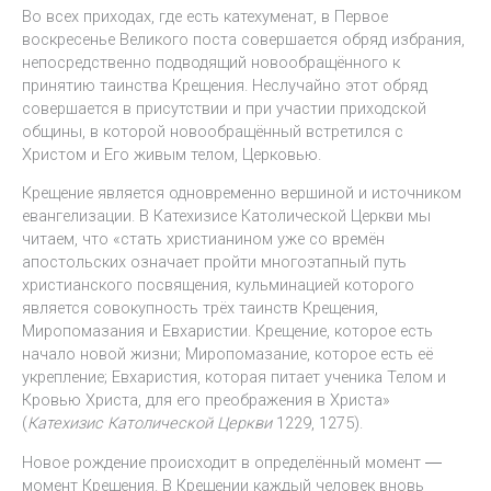
Во всех приходах, где есть катехуменат, в Первое
воскресенье Великого поста совершается обряд избрания,
непосредственно подводящий новообращённого к
принятию таинства Крещения. Неслучайно этот обряд
совершается в присутствии и при участии приходской
общины, в которой новообращённый встретился с
Христом и Его живым телом, Церковью.
Крещение является одновременно вершиной и источником
евангелизации. В Катехизисе Католической Церкви мы
читаем, что «стать христианином уже со времён
апостольских означает пройти многоэтапный путь
христианского посвящения, кульминацией которого
является совокупность трёх таинств Крещения,
Миропомазания и Евхаристии. Крещение, которое есть
начало новой жизни; Миропомазание, которое есть её
укрепление; Евхаристия, которая питает ученика Телом и
Кровью Христа, для его преображения в Христа»
(
Катехизис Католической Церкви
1229, 1275).
Новое рождение происходит в определённый момент ―
момент Крещения. В Крещении каждый человек вновь