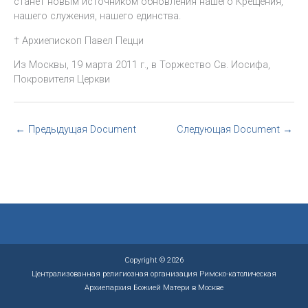
станет новым источником обновления нашего Крещения,
нашего служения, нашего единства.
† Архиепископ Павел Пецци
Из Москвы, 19 марта 2011 г., в Торжество Св. Иосифа,
Покровителя Церкви
←
Предыдущая Document
Следующая Document
→
Copyright © 2026
Централизованная религиозная организация Римско-католическая
Архиепархия Божией Матери в Москве