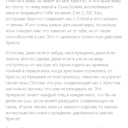
«Уже не я живу, но живёт во мне Христос. А что ныне живу
во плоти, то живу верой в Сына Божия, возлюбившего
меня и предавшего Себя за меня» (Гал 2, 20). Узы,
которыми Христос соединяет нас с Собой в этот момент,
― вечны. И это очень важно для нашей веры, поскольку
ясно говорит нам: это зависит не от тебя, не от твоих
способностей и сил. Это ― целиком и полностью действие
Христа.
И потому, даже если я забуду своё Крещение, даже если
захочу уйти из Церкви, даже если я у всех на виду
отступлюсь от неё (как это происходило во времена
гонений в первые века, когда христиане отрекались от
Христа, но Крещение не повторялось), таинство не утратит
своей силы. Потому что узы, соединяющие нас с Христом,
настолько прочны, что нам не разорвать их. Это
прекрасно знают каждый отец и каждая мать: что бы ни
делал их сын, он не может разрушить соединяющую их
связь. И если такова сила уз земного родства, то каково
же могущество нового рождения, дарованного нам во
Христе!