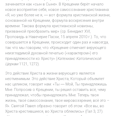
зачинается как «сын в Сыне». В Крещении берёт начало
новое восприятие себя, новое самосознание христианина:
«Я, но уже более не я, ― вот формула христианской жизни,
основанной на Крещении, формула воскресения внутри
времени. Такова формула христианской новизны,
призванной преобразить мир» (ср. Бенедикт XVI,
Проповедь в Навечерие Пасхи, 15 апреля 2010 г.). То, что
совершается в Крещении, происходит один раз и навсегда,
так что мы говорим, что «Крещение отмечает верующего
неизгладимой духовной печатью («характером») его
принадлежности ко Христу» (
Катехизис Католической
Церкви
1121, 1272).
Это действие Христа в жизни верующего является
неотменимым. Это действие Христа, Который объемлет
нас целиком, говорит нам: «Ты ― Мой, Ты принадлежишь
Мне. Попросив о Крещении, ты решил оставить всё, чему
принадлежал, чтобы принадлежать Мне. Теперь твоя
жизнь, твоё самосознание, твое мировоззрение, всё это –
Я». Святой Павел образно говорит об этом: «Все вы, во
Христа крестившиеся, во Христа облеклись» (Гал 3, 27).