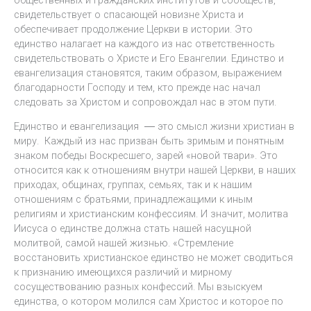
свидетельствует о спасающей новизне Христа и
обеспечивает продолжение Церкви в истории. Это
единство налагает на каждого из нас ответственность
свидетельствовать о Христе и Его Евангелии. Единство и
евангелизация становятся, таким образом, выражением
благодарности Господу и тем, кто прежде нас начал
следовать за Христом и сопровождал нас в этом пути.
Единство и евангелизация ― это смысл жизни христиан в
миру. Каждый из нас призван быть зримым и понятным
знаком победы Воскресшего, зарей «новой твари». Это
относится как к отношениям внутри нашей Церкви, в наших
приходах, общинах, группах, семьях, так и к нашим
отношениям с братьями, принадлежащими к иным
религиям и христианским конфессиям. И значит, молитва
Иисуса о единстве должна стать нашей насущной
молитвой, самой нашей жизнью. «Стремление
восстановить христианское единство не может сводиться
к признанию имеющихся различий и мирному
сосуществованию разных конфессий. Мы взыскуем
единства, о котором молился сам Христос и которое по