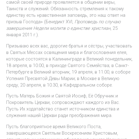
самой своей природе проявляется в общении веры,
Таинств и служений. Обязанность стремления к такому
единству есть нравственная заповедь, это наш ответ на
призыв Господа» (Бенедикт XVI,
Проповедь по случаю
завершения Недели молитв о единстве христиан
, 25
января 2011 г.).
Призываю всех вас, дорогие братья и сёстры, участвовать
в Святых Мессах освящения мира и благословения елея,
которые состоятся в Калининграде в Великий понедельник,
18 апреля, в 10.00, в приходе Святого Семейства; в Санкт-
Петербурге в Великий вторник, 19 апреля, в 11.00, в соборе
Успения Пресвятой Девы Марии; в Москве в Великую
среду, 20 апреля, в 10.30, в Кафедральном соборе.
Пусть Матерь Божия и Святой Иосиф, Её Обручник и
Покровитель Церкви, сопровождают каждого из Вас.
Пусть Их ходатайство станет источником единства и
служения нашей Церкви ради преображения мира.
Пусть благоприятное время Великого Поста,
завершающееся Светлым Воскресением Христовым,