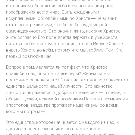
источником обновления себя и евангелизации ради
преображения всего мира. Быть крещёнными ―
искупленными, обновлёнными во Христе ― не значит
стать непогрешимыми, что было бы чудовищной
самонадеянностью. Это значит: жить, как жил Христос,
жить согласно Его воле, всегда держать в уме Христа,
питать в себе те же чувствования, что и в Иисусе Христе,
видеть Христа во всём, потому что мы любимы Тем, Кто
первый возлюбил нас.
Вопрос в том, является ли тот факт, что Христос
возлюбил нас, опытом нашей веры? Живём ли мы,
постоянно сознавая это? Ответ на этот вопрос зависит от
единства, цельности нашей личности. Это единство
личности выражается в добрых отношениях ― в семье, в
общине Церкви, ведомой преемником Петра и преемниками
апостолов, везде, где протекает наша жизнь, со всеми,
кого мы встречаем.
Это единство, которое начинается с каждого из нас, и
достигает всех церковных и, по возможности,
общественных и гражданских институтов и сообществ,