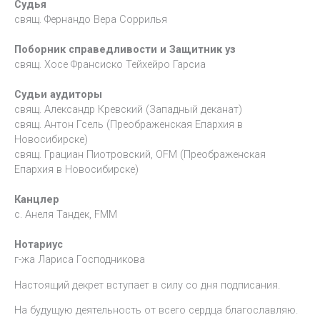
Судья
свящ. Фернандо Вера Соррилья
Поборник справедливости и Защитник уз
свящ. Хосе Франсиско Тейхейро Гарсиа
Судьи аудиторы
свящ. Александр Кревский (Западный деканат)
свящ. Антон Гсель (Преображенская Епархия в
Новосибирске)
свящ. Грациан Пиотровский, OFM (Преображенская
Епархия в Новосибирске)
Канцлер
с. Анеля Тандек, FMM
Нотариус
г-жа Лариса Господникова
Настоящий декрет вступает в силу со дня подписания.
На будущую деятельность от всего сердца благославляю.