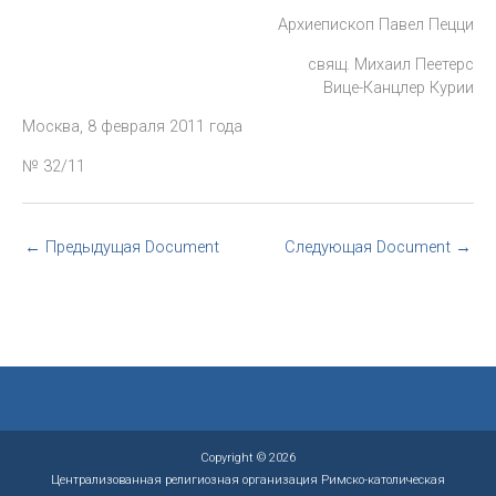
Архиепископ Павел Пецци
свящ. Михаил Пеетерс
Вице-Канцлер Курии
Москва, 8 февраля 2011 года
№ 32/11
←
Предыдущая Document
Следующая Document
→
Copyright © 2026
Централизованная религиозная организация Римско-католическая