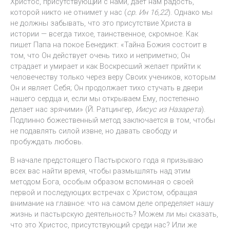
Христос, присутствующий с нами, даёт нам радость,
которой никто не отнимет у нас (
ср. Ин 16,22
). Однако мы
не должны забывать, что это присутствие Христа в
истории — всегда тихое, таинственное, скромное. Как
пишет Папа на покое Бенедикт: «Тайна Божия состоит в
том, что Он действует очень тихо и неприметно; Он
страдает и умирает и как Воскресший желает прийти к
человечеству только через веру Своих учеников, которым
Он и являет Себя; Он продолжает тихо стучать в двери
нашего сердца и, если мы открываем Ему, постепенно
делает нас зрячими» (Й. Ратцингер,
Иисус из Назарета
).
Подлинно божественный метод заключается в том, чтобы
не подавлять силой извне, но давать свободу и
пробуждать любовь.
В начале предстоящего Пастырского года я призываю
всех вас найти время, чтобы размышлять над этим
методом Бога, особым образом вспоминая о своей
первой и последующих встречах с Христом, обращая
внимание на главное: что на самом деле определяет нашу
жизнь и пастырскую деятельность? Можем ли мы сказать,
что это Христос, присутствующий среди нас? Или же