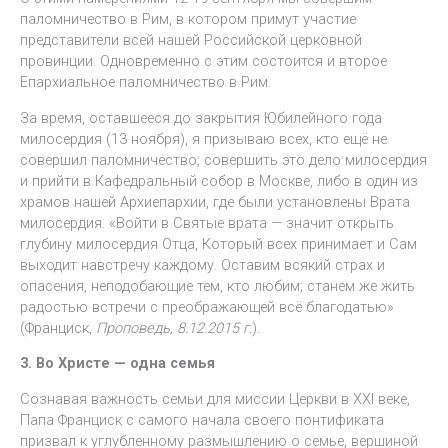
паломничество в Рим, в котором примут участие
представители всей нашей Российской церковной
провинции. Одновременно с этим состоится и второе
Епархиальное паломничество в Рим.
За время, оставшееся до закрытия Юбилейного года
милосердия (13 ноября), я призываю всех, кто ещё не
совершил паломничество, совершить это дело милосердия
и прийти в Кафедральный собор в Москве, либо в один из
храмов нашей Архиепархии, где были установлены Врата
милосердия. «Войти в Святые врата — значит открыть
глубину милосердия Отца, Который всех принимает и Сам
выходит навстречу каждому. Оставим всякий страх и
опасения, неподобающие тем, кто любим; станем же жить
радостью встречи с преображающей всё благодатью»
(Франциск,
Проповедь, 8.12.2015 г.
).
3. Во Христе — одна семья
Сознавая важность семьи для миссии Церкви в XXI веке,
Папа Франциск с самого начала своего понтификата
призвал к углубленному размышлению о семье, вершиной