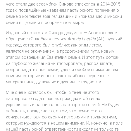
чего стали две ассамблеи Синода епископов в 2014-2015
годах, посвящённые «задачам пастырского попечения о
семье в контексте евангелизации» и «призванию и миссии
семьи в Церкви и в современном мире».
Изданный по итогам Синода документ — Апостольское
обращение «О любви в семье»
Amoris Laetitiа
(AL), русский
перевод которого был опубликован этим летом, —
является не окончанием, а продолжением пути, новым
этапом возвещения Евангелия семьи. И этот путь соткан
из глубокого желания «интегрировать, распознавать,
сопровождать» все семьи, уделяя особое внимание тем
семьям, которые испытывают наиболее серьёзные
материальные, душевные и духовные трудности.
Мне очень хотелось бы, чтобы в течение этого
пастырского года в наших приходах и общинах
укреплялось и развивалось пастырство семей. Не будем
забывать, прежде всего, о том, что семьи — это
конкретные люди со своими историями и трудностями,
которые нуждаются в нашем внимании. И, конечно, в поле
нашей пастырской ответственности входят не только те