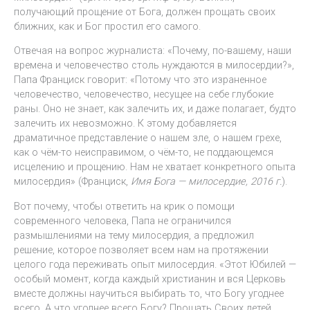
получающий прощение от Бога, должен прощать своих
ближних, как и Бог простил его самого.
Отвечая на вопрос журналиста: «Почему, по-вашему, наши
времена и человечество столь нуждаются в милосердии?»,
Папа Франциск говорит: «Потому что это израненное
человечество, человечество, несущее на себе глубокие
раны. Оно не знает, как залечить их, и даже полагает, будто
залечить их невозможно. К этому добавляется
драматичное представление о нашем зле, о нашем грехе,
как о чём-то неисправимом, о чём-то, не поддающемся
исцелению и прощению. Нам не хватает конкретного опыта
милосердия» (Франциск,
Имя Бога — милосердие, 2016 г.
).
Вот почему, чтобы ответить на крик о помощи
современного человека, Папа не ограничился
размышлениями на тему милосердия, а предложил
решение, которое позволяет всем нам на протяжении
целого года переживать опыт милосердия. «Этот Юбилей —
особый момент, когда каждый христианин и вся Церковь
вместе должны научиться выбирать то, что Богу угоднее
всего. А что угоднее всего Богу? Прощать Своих детей,