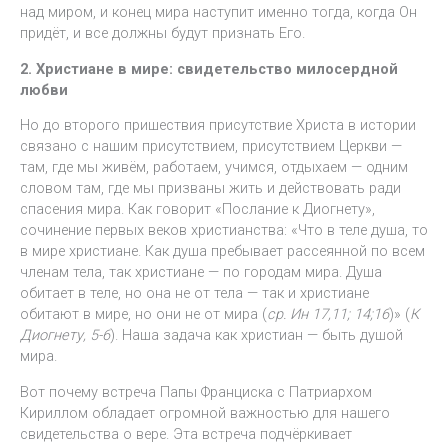
над миром, и конец мира наступит именно тогда, когда Он
придёт, и все должны будут признать Его.
2. Христиане в мире: свидетельство милосердной
любви
Но до второго пришествия присутствие Христа в истории
связано с нашим присутствием, присутствием Церкви —
там, где мы живём, работаем, учимся, отдыхаем — одним
словом там, где мы призваны жить и действовать ради
спасения мира. Как говорит «Послание к Диогнету»,
сочинение первых веков христианства: «Что в теле душа, то
в мире христиане. Как душа пребывает рассеянной по всем
членам тела, так христиане — по городам мира. Душа
обитает в теле, но она не от тела — так и христиане
обитают в мире, но они не от мира (
ср. Ин 17,11; 14;16
)» (
К
Диогнету, 5-6
). Наша задача как христиан — быть душой
мира.
Вот почему встреча Папы Франциска с Патриархом
Кириллом обладает огромной важностью для нашего
свидетельства о вере. Эта встреча подчёркивает