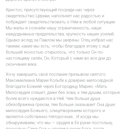
Христос, присутствующий посреди нас через
свидетельство Церкви, наполняет нас радостью и
побуждает свидетельствовать о Нём в любой ситуации.
Мы малы и сознаём нашу ограниченность, наши
каждодневные предательства, хрупкость наших усилий.
Однако вслед за Павлом мы уверены: Отец избрал нас
такими, какие мы есть, чтобы благодаря этому с ещё
большей ясностью открылось, что только Он по-
настоящему силён, Он, Который с нами во все дни до
скончания века.
Хочу завершить своё послание призывом святого
Максимилиана Марии Кольбе к доверию милосердной
благодати Божией через Богородицу Марию: «Мать
Милосердия спешит, даже без зова, к тем душам, которые
более всего нуждаются в Ней. Чем больше душа
обезображена грехом, тем больше оказывает Она душе
милосердия Божьего, олицетворением которого и
является собственно Непорочная… И когда мы
обнаруживаем, что мы — орудия в Её руках постольку,
поскольку Сама Она — орудие в руках Бога, тогда