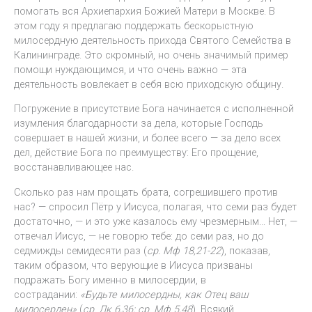
помогать вся Архиепархия Божией Матери в Москве. В
этом году я предлагаю поддержать бескорыстную
милосердную деятельность прихода Святого Семейства в
Калининграде. Это скромный, но очень значимый пример
помощи нуждающимся, и что очень важно — эта
деятельность вовлекает в себя всю приходскую общину.
Погружение в присутствие Бога начинается c исполненной
изумления благодарности за дела, которые Господь
совершает в нашей жизни, и более всего — за дело всех
дел, действие Бога по преимуществу: Его прощение,
восстанавливающее нас.
Сколько раз нам прощать брата, согрешившего против
нас? — спросил Пётр у Иисуса, полагая, что семи раз будет
достаточно, — и это уже казалось ему чрезмерным… Нет, —
отвечал Иисус, — не говорю тебе: до семи раз, но до
седмижды семидесяти раз (
ср. Мф 18,21-22
), показав,
таким образом, что верующие в Иисуса призваны
подражать Богу именно в милосердии, в
сострадании:
«Будьте милосердны, как Отец ваш
милосерден»
(
ср. Лк 6,36; ср. Мф 5,48
). Всякий,