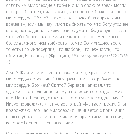
являть им милосердие, чтобы и они в свою очередь могли
прощать братьев, сияя в мире, как светочи божественного
милосердия. Юбилей станет для Церкви благоприятным
временем, если мы научимся выбирать то, что Богу угоднее
всего, не поддаваясь искушению думать, будто существует
что-либо более важное или первостепенное. Нет ничего
более важного, чем выбирать то, что Богу угоднее всего,
то есть Его милосердие, Его любовь, Его нежность, Его
объятие, Его ласку!» (Франциск,
Общая аудиенция 9.12.2015
г.
).
А мы? Живём ли мы, ища, прежде всего, Христа и Его
милосердного взгляда? Ощущаем ли мы потребность в
милосердии Божием? Святой Бернард написал, что
однажды Господь явился ему и попросил его отдать Ему
всё. На что Бернард отвечал, что он уже всё отдал Ему. И
Иисус продолжил: «Нет не всё, отдай Мне твои грехи». Опыт
возрождающего нас милосердия начинается с признания
нашего убожества и заканчивается принятием прощения,
которое Господь предлагает нам.
С этими намерениями 12-19 сентября мы совершим