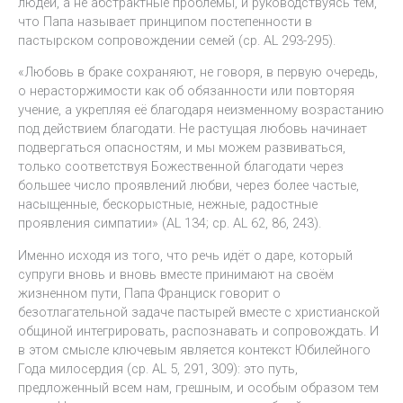
людей, а не абстрактные проблемы, и руководствуясь тем,
что Папа называет принципом постепенности в
пастырском сопровождении семей (ср. AL 293-295).
«Любовь в браке сохраняют, не говоря, в первую очередь,
о нерасторжимости как об обязанности или повторяя
учение, а укрепляя её благодаря неизменному возрастанию
под действием благодати. Не растущая любовь начинает
подвергаться опасностям, и мы можем развиваться,
только соответствуя Божественной благодати через
большее число проявлений любви, через более частые,
насыщенные, бескорыстные, нежные, радостные
проявления симпатии» (AL 134; ср. AL 62, 86, 243).
Именно исходя из того, что речь идёт о даре, который
супруги вновь и вновь вместе принимают на своём
жизненном пути, Папа Франциск говорит о
безотлагательной задаче пастырей вместе с христианской
общиной интегрировать, распознавать и сопровождать. И
в этом смысле ключевым является контекст Юбилейного
Года милосердия (ср. AL 5, 291, 309): это путь,
предложенный всем нам, грешным, и особым образом тем