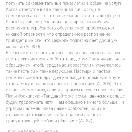
получить сакраментальные привилегии в обмен на услуги.
Когда ответственная и тактичная личность, не
претендующая на то, что её желания стоят выше общего
блага Церкви, встречается с пастырем, способным
распознать серьёзность обсуждаемой проблемы, нет
никакой опасности, что определённое распознание
приведёт к мысли, что Церковь поддерживает двойную
мораль» (AL 300).
В течение этого пастырского года я предлагаю на наших
пастырских встречах работать над этим Постсинодальным
обращением, чтобы среди нас возрастали и умножались
такие пастыри и такие верующие. Пастыри и паства
должны помогать друг другу «находить возможные пути
ответа Богу и развития среди ограничений» (AL 305). Это
станет возможным, если мы примем всерьёз предложение
Папы Франциска: «Так давайте же, семьи, двинемся дальше,
будем продолжать идти! Нам обещано намного больше. Не
утратим надежды из-за наших слабостей, но и не
откажемся стремиться к обетованной полноте
присутствующей любви и общения» (AL 32).
Дорогие братья и сёстры!