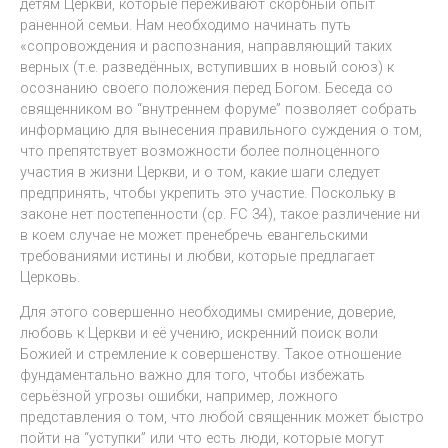
детям Церкви, которые переживают скорбный опыт
раненной семьи. Нам необходимо начинать путь
«сопровождения и распознания, направляющий таких
верных (т.е. разведённых, вступивших в новый союз) к
осознанию своего положения перед Богом. Беседа со
священником во “внутреннем форуме” позволяет собрать
информацию для вынесения правильного суждения о том,
что препятствует возможности более полноценного
участия в жизни Церкви, и о том, какие шаги следует
предпринять, чтобы укрепить это участие. Поскольку в
законе нет постепенности (ср. FC 34), такое различение ни
в коем случае не может пренебречь евангельскими
требованиями истины и любви, которые предлагает
Церковь.
Для этого совершенно необходимы смирение, доверие,
любовь к Церкви и её учению, искренний поиск воли
Божией и стремление к совершенству. Такое отношение
фундаментально важно для того, чтобы избежать
серьёзной угрозы ошибки, например, ложного
представления о том, что любой священник может быстро
пойти на “уступки” или что есть люди, которые могут