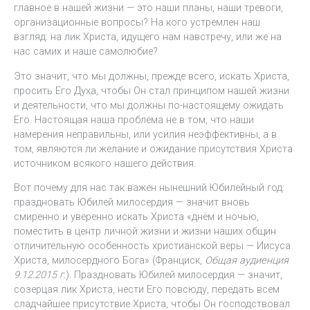
главное в нашей жизни — это наши планы, наши тревоги,
организационные вопросы? На кого устремлен наш
взгляд: на лик Христа, идущего нам навстречу, или же на
нас самих и наше самолюбие?
Это значит, что мы должны, прежде всего, искать Христа,
просить Его Духа, чтобы Он стал принципом нашей жизни
и деятельности, что мы должны по-настоящему ожидать
Его. Настоящая наша проблема не в том, что наши
намерения неправильны, или усилия неэффективны, а в
том, являются ли желание и ожидание присутствия Христа
источником всякого нашего действия.
Вот почему для нас так важен нынешний Юбилейный год:
праздновать Юбилей милосердия — значит вновь
смиренно и уверенно искать Христа «днём и ночью,
поместить в центр личной жизни и жизни наших общин
отличительную особенность христианской веры — Иисуса
Христа, милосердного Бога» (Франциск,
Общая аудиенция
9.12.2015 г.
). Праздновать Юбилей милосердия — значит,
созерцая лик Христа, нести Его повсюду, передать всем
сладчайшее присутствие Христа, чтобы Он господствовал