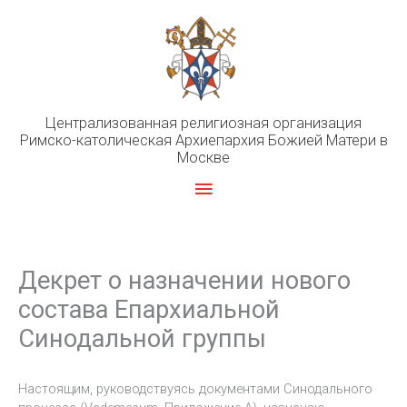
Перейти
к
содержимому
Централизованная религиозная организация
Римско-католическая Архиепархия Божией Матери в
Москве
Главное
меню
Декрет о назначении нового
состава Епархиальной
Синодальной группы
Настоящим, руководствуясь документами Синодального