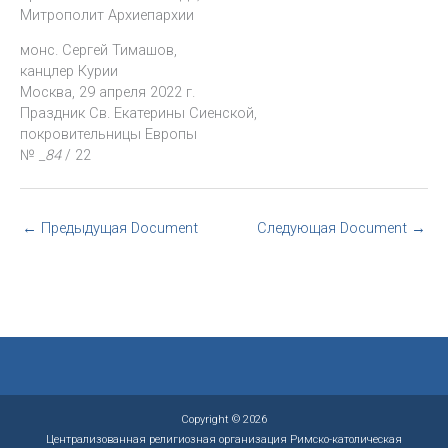
Митрополит Архиепархии
монс. Сергей Тимашов,
канцлер Курии
Москва, 29 апреля 2022 г.
Праздник Св. Екатерины Сиенской,
покровительницы Европы
№
_84
/ 22
←
Предыдущая Document
Следующая Document
→
Copyright © 2026
Централизованная религиозная организация Римско-католическая