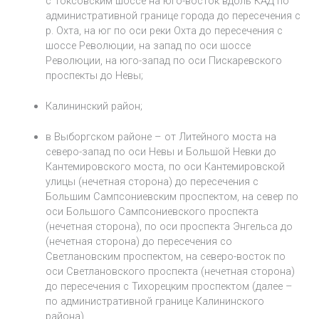
с Токсовским шоссе на юго-восток вдоль КАД по
административной границе города до пересечения с
р. Охта, на юг по оси реки Охта до пересечения с
шоссе Революции, на запад по оси шоссе
Революции, на юго-запад по оси Пискаревского
проспекты до Невы;
Калининский район;
в Выборгском районе – от Литейного моста на
северо-запад по оси Невы и Большой Невки до
Кантемировского моста, по оси Кантемировской
улицы (нечетная сторона) до пересечения с
Большим Сампсониевским проспектом, на север по
оси Большого Сампсониевского проспекта
(нечетная сторона), по оси проспекта Энгельса до
(нечетная сторона) до пересечения со
Светлановским проспектом, на северо-восток по
оси Светлановского проспекта (нечетная сторона)
до пересечения с Тихорецким проспектом (далее –
по административной границе Калининского
района).