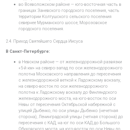
во Всеволожском районе — юго-восточная часть в
границах Заневского городского поселения, часть
территории Колтушского сельского поселения
севернее Мурманского шоссе, Морозовское
городского поселения.
2.4. Приход Святейшего Сердца Иисуса
В Санкт-Петербурге:
в Невском районе — от железнодорожной развязки
«5-й км» на северо-запад по оси железнодорожного
полотна Московского направления до пересечения
с железнодорожной веткой к Ладожскому вокзалу,
на северо-восток по оси железнодорожного
полотна к Ладожскому вокзалу до Финляндского
железнодорожного моста, на юго-восток по оси
Невы от пересечения Октябрьской набережной с
улицей Дыбенко, по оси улицы Дыбенко (нечетная
сторона), Ленинградской улицы (четная сторона) до
пересечения с КАД, на юг по оси КАД до Большого
Обуховского моста, на юго-восток по оси Невы до