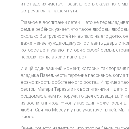
и не надо их иметь». Правильность сказанного мы
встречался на нашем пути.
Главное в воспитании детей — это не перекладыва
семье ребёнок узнает, что такое любовь, любовь 
сколько бы трудностей ни выпало на его долю, о
даже менее нуждающемуся, оставить дверь открыт
которое дети узнают историю своей семьи, страны
первых приняла христианство».
И ещё один важный момент, который так поразил п
владыка Павел, «есть терпение пассивное, когда 
возможность собственного роста». И пример тако
сестры Матери Терезы и их воспитанники – дети с 
роддомах, а нам их поручил отдел соцзащиты. У н
из воспитанников, — «он у нас один может ходить,
любит Святую Мессу и у нас участвует в ней. Мы п
Риме».
Очень хочется надеяться, что этот ребёнок смож