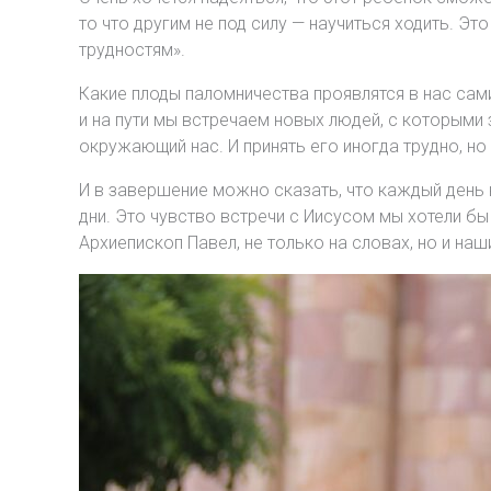
то что другим не под силу — научиться ходить. 
трудностям».
Какие плоды паломничества проявлятся в нас сами
и на пути мы встречаем новых людей, с которыми 
окружающий нас. И принять его иногда трудно, но
И в завершение можно сказать, что каждый день 
дни. Это чувство встречи с Иисусом мы хотели бы
Архиепископ Павел, не только на словах, но и наш