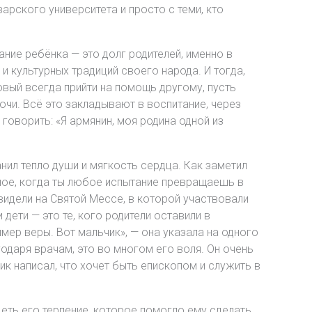
арского университета и просто с теми, кто
ание ребёнка — это долг родителей, именно в
и культурных традиций своего народа. И тогда,
овый всегда прийти на помощь другому, пусть
очи. Всё это закладывают в воспитание, через
говорить: «Я армянин, моя родина одной из
нил тепло души и мягкость сердца. Как заметил
ьное, когда ты любое испытание превращаешь в
видели на Святой Мессе, в которой участвовали
дети — это те, кого родители оставили в
имер веры. Вот мальчик», — она указала на одного
агодаря врачам, это во многом его воля. Он очень
ик написал, что хочет быть епископом и служить в
еть его терпение, которое помогло ему сделать,