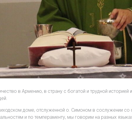
чество в Армению, в страну с богатой и трудной историей 
дей.
риходском доме, отслуженной о. Симоном в сослужении со 
нальностям и по темпераменту, мы говорим на разных языках