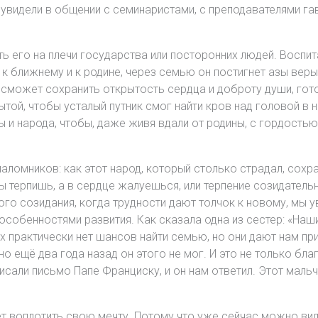
 увидели в общении с семинаристами, с преподавателями гав
ть его на плечи государства или посторонних людей. Воспит
к ближнему и к родине, через семью он постигнет азы веры 
н сможет сохранить открытость сердца и доброту души, гот
ой, чтобы усталый путник смог найти кров над головой в н
 и народа, чтобы, даже живя вдали от родины, с гордостью 
аломников: как этот народ, который столько страдал, сохра
ты терпишь, а в сердце жалуешься, или терпение созидател
го созидания, когда трудности дают толчок к новому, мы у
особенностями развития. Как сказала одна из сестер: «Наши 
их практически нет шансов найти семью, но они дают нам пр
 но ещё два года назад он этого не мог. И это не только бл
исали письмо Папе Франциску, и он нам ответил. Этот мальч
ет воплотить свою мечту. Потому что уже сейчас можно вид