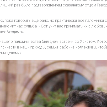
Это лишний раз было подтверждением сказанному отцом Гево
х, пока говорить еще рано, но практически все паломники с
знакомит нас судьба, и Бог учит нас принимать их с любовь
 необходимо».
нашего паломничества был днем встречи со Христом, Которо
 принести в наши приходы, семьи, рабочие коллективы, чтоб
ими делами».