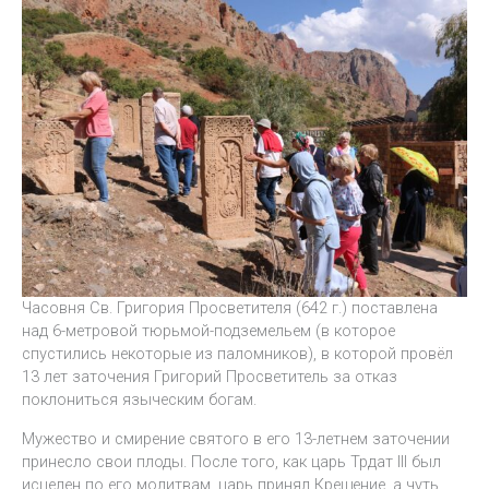
Часовня Св. Григория Просветителя (642 г.) поставлена
над 6-метровой тюрьмой-подземельем (в которое
спустились некоторые из паломников), в которой провёл
13 лет заточения Григорий Просветитель за отказ
поклониться языческим богам.
Мужество и смирение святого в его 13-летнем заточении
принесло свои плоды. После того, как царь Трдат III был
исцелен по его молитвам, царь принял Крещение, а чуть