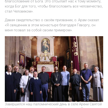
благословение от Бога. Это отсылает нас к тому моменту,
когда Бог для того, чтобы благословить все человечество,
стал Человеком».
Давая свидетельство о своём призвании, о. Арам сказал:
«Я священник в этом монастыре благодаря Геворгу, он
меня позвал за собой своим примером».
Завершился наш паломнический день в селе Арени Святой