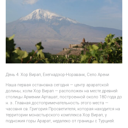
День 4. Хор Вирап, Ехегнадзор-Нораванк, Село Арени
Наша первая остановка сегодня — центр араратской
долины, холм Хор Вирап — расположен на месте древней
столицы Армении Арташат, построенной около 180 года до
н. э.. Главная достопримечательность этого места —
часовня св. Григория Просветителя, которая находится на
территории монастырского комплекса Хор Вирап, у
подножия горы Арарат, недалеко от границы с Турцией.