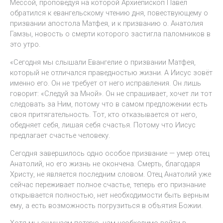
Мессой, проповедуя на которой Архиепископ Павел
обратился к евангельскому чтению дня, повествующему о
призвании апостола Матфея, и к призванию о. Анатолия
Гамзы, новость о смерти которого застигла паломников в
это утро.
«Сегодня мы слышали Евангелие о призвании Матфея,
который не отличался праведностью жизни. А Иисус зовёт
именно его. Он не требует от него исправления. Он лишь
говорит: «Следуй за Мной». Он не спрашивает, хочет ли тот
следовать за Ним, потому что в самом предложении есть
своя притягательность. Тот, кто отказывается от него,
обедняет себя, лишая себя счастья. Потому что Иисус
предлагает счастье человеку.
Сегодня завершилось одно особое призвание — умер отец
Анатолий, но его жизнь не окончена. Смерть, благодаря
Христу, не является последним словом. Отец Анатолий уже
сейчас переживает полное счастье, теперь его признание
открывается полностью, нет необходимости быть верным
ему, а есть возможность погрузиться в объятия Божии.