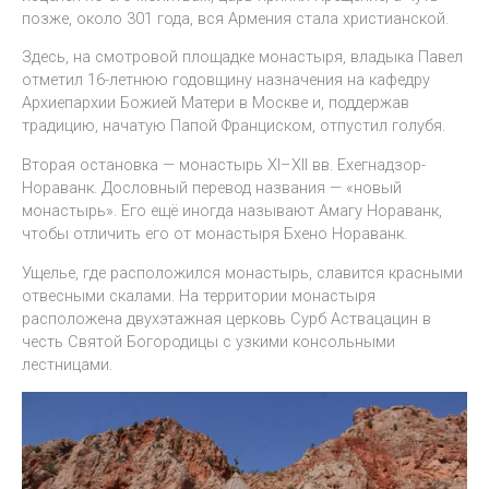
позже, около 301 года, вся Армения стала христианской.
Здесь, на смотровой площадке монастыря, владыка Павел
отметил 16-летнюю годовщину назначения на кафедру
Архиепархии Божией Матери в Москве и, поддержав
традицию, начатую Папой Франциском, отпустил голубя.
Вторая остановка — монастырь XI–XII вв. Ехегнадзор-
Нораванк. Дословный перевод названия — «новый
монастырь». Его ещё иногда называют Амагу Нораванк,
чтобы отличить его от монастыря Бхено Нораванк.
Ущелье, где расположился монастырь, славится красными
отвесными скалами. На территории монастыря
расположена двухэтажная церковь Сурб Аствацацин в
честь Святой Богородицы с узкими консольными
лестницами.