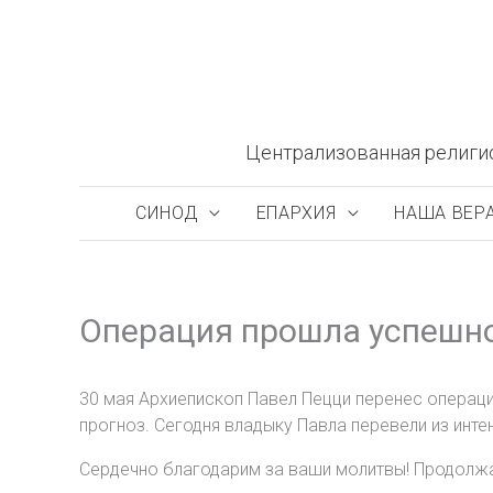
Перейти
к
содержимому
Централизованная религи
СИНОД
ЕПАРХИЯ
НАША ВЕР
Операция прошла успешно
30 мая Архиепископ Павел Пецци перенес операц
прогноз. Сегодня владыку Павла перевели из инте
Сердечно благодарим за ваши молитвы! Продолж