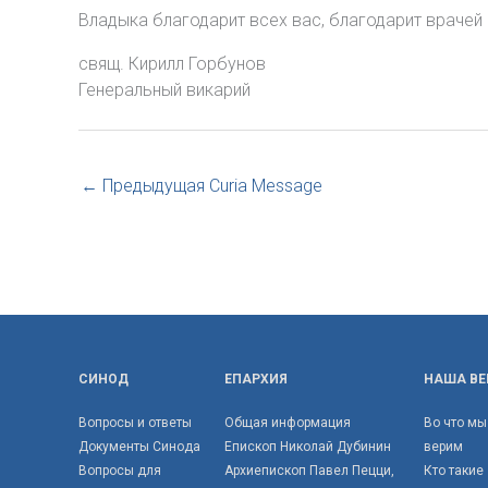
Владыка благодарит всех вас, благодарит врачей 
свящ. Кирилл Горбунов
Генеральный викарий
←
Предыдущая Curia Message
СИНОД
ЕПАРХИЯ
НАША ВЕ
Вопросы и ответы
Общая информация
Во что мы
Документы Синода
Епископ Николай Дубинин
верим
Вопросы для
Архиепископ Павел Пецци,
Кто такие