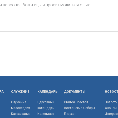
и персонал больницы и просит молиться о них.
РА
СЛУЖЕНИЕ
КАЛЕНДАРЬ
ДОКУМЕНТЫ
НОВОС
Служение
Церковный
Святой Престол
Новости
милосердия
календарь
Вселенские Соборы
Анонсы
Катехизация
Календарь
Епархия
Интервь