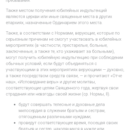
пребывания.
Также местом получения юбилейных индульгенций
являются церкви или иные священные места в других
епархиях, назначенные Ординарием этого места.
Также, в соответствии с Нормами, верующие, которые по
серьезным причинам не смогут участвовать в юбилейных
мероприятиях (в частности, престарелые, больные,
заключенные, а также те, кто ухаживает за больными),
могут получить юбилейную индульгенцию при соблюдении
обычных условий, если будут объединяться с
участвующими в этих мероприятиях верующими — духовно,
а также посредством средств связи, — и прочитают «Отче
наш», «Исповедание веры» и другие молитвы,
соответствующие целям Священного года, жертвуя свои
страдания или невзгоды своей жизни (ср. Нормы, II).
будут совершать телесные и духовные дела
милосердия в служении братьям и сестрам,
отягощенным различными нуждами;
проведут соответствующее время, посещая своих
братьев и сестер, находящихся в нужде или