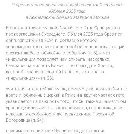
О предоставлении индульгенций во время Очередного
Юбилея 2025 года
в Архиепархии Божией Матери в Москве
В соответствии с Буллой Святейшего Отца Франциска о
провозглашении Очередного Юбилея 2025 года Spes non
confundit от 9 мая 2024 г., согласно которой
«паломничество представляет собой основополагающий
элемент любого юбилейного события» (п. 5), и что
«индульгенция позволяет нам открыть, насколько
безгранична милость Божия … по благодати Христа,
который, как писал святой Павел VI, есть «наша
«индульгенция»» (п. 23);
учитывая, что в той же Булле, помимо указания на Святые
врата и юбилейные церкви в Риме и в других частях света,
указывается на важность того, чтобы также и на местном
уровне ценились места гостеприимства, где порождается
надежда, в особенности же посвященные Пресвятой
Богородице (п. 24);
принимая во внимание Правила предоставления