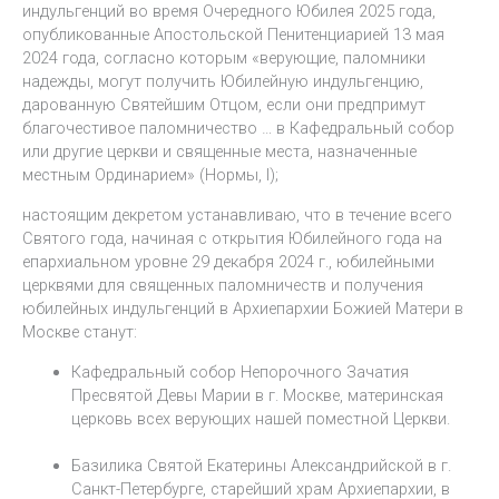
индульгенций во время Очередного Юбилея 2025 года,
опубликованные Апостольской Пенитенциарией 13 мая
2024 года, согласно которым «верующие, паломники
надежды, могут получить Юбилейную индульгенцию,
дарованную Святейшим Отцом, если они предпримут
благочестивое паломничество … в Кафедральный собор
или другие церкви и священные места, назначенные
местным Ординарием» (Нормы, I);
настоящим декретом устанавливаю, что в течение всего
Святого года, начиная с открытия Юбилейного года на
епархиальном уровне 29 декабря 2024 г., юбилейными
церквями для священных паломничеств и получения
юбилейных индульгенций в Архиепархии Божией Матери в
Москве станут:
Кафедральный собор Непорочного Зачатия
Пресвятой Девы Марии в г. Москве, материнская
церковь всех верующих нашей поместной Церкви.
Базилика Святой Екатерины Александрийской в г.
Санкт-Петербурге, старейший храм Архиепархии, в