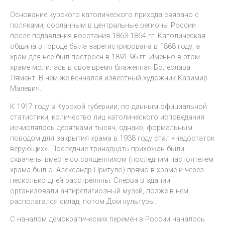
Основание курского католического прихода связано с
поляками, сосланным в центральные регионы России
после подавления восстания 1863-1864 гг. Католическая
община в городе была зарегистрирована в 1868 году, а
храм для нее был построен в 1891-96 гг. Именно в этом
храме молилась в свое время блаженная Болеслава
Лямент. В нём же венчался известный художник Казимир
Малевич.
К 1917 году в Курской губернии, по данным официальной
статистики, количество лиц католического исповедания
исчислялось десятками тысяч, однако, формальным
поводом для закрытия храма в 1938 году стал «недостаток
верующих». Последние тринадцать прихожан были
схвачены вместе со священником (последним настоятелем
храма был о. Александр Притуло) прямо в храме и через
несколько дней расстреляны. Сперва в здании
организовали антирелигиозный музей, позже в нем
располагался склад, потом Дом культуры.
С началом демократических перемен в России началось