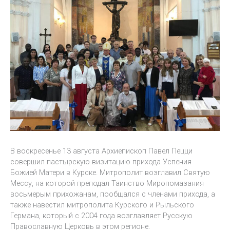
В воскресенье 13 августа Архиепископ Павел Пецци
совершил пастырскую визитацию прихода Успения
Божией Матери в Курске. Митрополит возглавил Святую
Мессу, на которой преподал Таинство Миропомазания
восьмерым прихожанам, пообщался с членами прихода, а
также навестил митрополита Курского и Рыльского
Германа, который с 2004 года возглавляет Русскую
Православную Церковь в этом регионе.