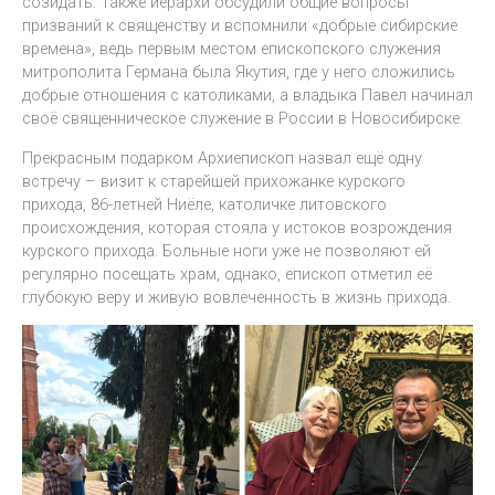
созидать. Также иерархи обсудили общие вопросы
призваний к священству и вспомнили «добрые сибирские
времена», ведь первым местом епископского служения
митрополита Германа была Якутия, где у него сложились
добрые отношения с католиками, а владыка Павел начинал
своё священническое служение в России в Новосибирске.
Прекрасным подарком Архиепископ назвал ещё одну
встречу – визит к старейшей прихожанке курского
прихода, 86-летней Ниёле, католичке литовского
происхождения, которая стояла у истоков возрождения
курского прихода. Больные ноги уже не позволяют ей
регулярно посещать храм, однако, епископ отметил её
глубокую веру и живую вовлеченность в жизнь прихода.