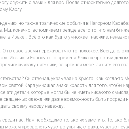
могу служить с вами и для вас. После относительно долгого 
ому Карлу.
емию, но также трагические события в Нагорном Карабахе
а. Мы, конечно, вспоминаем прежде всего то, что нам ближ
не, в Ираке… Всё это как будто умножает насилие, ненавист
 Он в своё время переживал что-то похожее. Всегда сложн
 всю Италию и Европу того времени, была непростым делом.
стремились «задушить» или, по крайней мере. лишить его го
тельства? Он отвечал, указывая на Христа. Как когда-то Мо
ом святой Карл умножал знаки красоты для того, чтобы нар
се эти детали, которые могли бы не иметь никакого смысла
ние священных одежд или даже возможность быть посреди н
ы дать своему народу надежду.
ь среди нас. Нам необходимо только их заметить. Только б
 мы можем преодолеть чувство уныния, страха, чувство неу