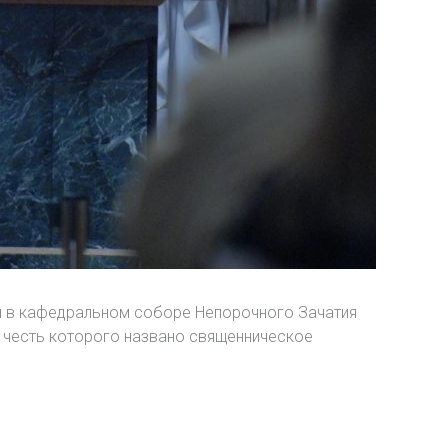
ом в кафедральном соборе Непорочного Зачатия
 честь которого названо священническое