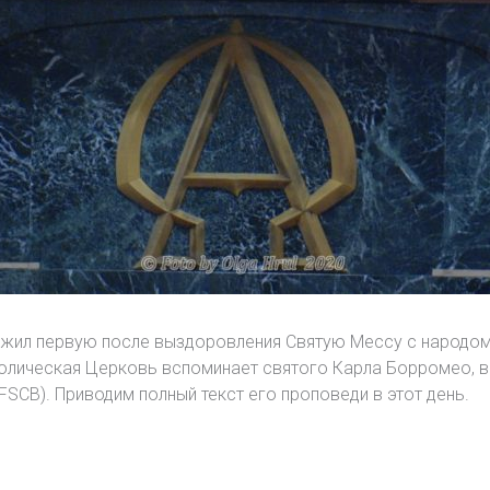
служил первую после выздоровления Святую Мессу с народ
толическая Церковь вспоминает святого Карла Борромео, в
SCB). Приводим полный текст его проповеди в этот день.