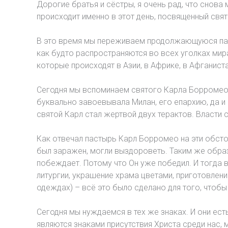
Дорогие братья и сёстры, я очень рад, что снова 
происходит именно в этот день, посвященный свят
В это время мы переживаем продолжающуюся панд
как будто распространяются во всех уголках мир
которые происходят в Азии, в Африке, в Афганиста
Сегодня мы вспоминаем святого Карла Борромео.
буквально завоевывала Милан, его епархию, да и
святой Карл стал жертвой двух терактов. Власти 
Как отвечал пастырь Карл Борромео на эти обстоя
был заражен, могли выздороветь. Таким же образ
побеждает. Потому что Он уже победил. И тогда в
литургии, украшение храма цветами, приготовле
одеждах) – всё это было сделано для того, чтоб
Сегодня мы нуждаемся в тех же знаках. И они ест
являются знаками присутствия Христа среди нас,