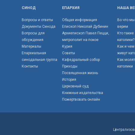
СИНОД
ЕПАРХИЯ
НАША ВЕ
Вопросы и ответы
Общая информация
Во что мы
Документы Синода
Епископ Николай Дубинин
верим
Вопросы для
Архиепископ Павел Пецци,
Кто такие
обсуждения
митрополит на покое
католики?
Материалы
Курия
Как и чем
Епархиальная
Советы
живут кат
синодальная группа
Кафедральный собор
Как моля
Контакты
Приходы
католики
Посвященная жизнь
История
Церковный суд
Книжные издательства
Пожертвовать онлайн
Централизов