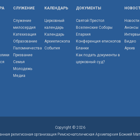
РА
СЛУЖЕНИЕ
КАЛЕНДАРЬ
ДОКУМЕНТЫ
НОВОС
Служение
Церковный
Святой Престол
Новости
милосердия
календарь
Вселенские Соборы
Анонсы
Катехизация
Календарь
Епархия
Интервь
Образование
Архиепископа
Конференция епископов
Видео
Паломничества
События
Бланки
Архив
олики
Призвание
Как подать документы в
тся
Семья
церковный суд?
Молодежь
Медиа
Copyright © 2026
анная религиозная организация Римско-католическая Архиепархия Божией Мат