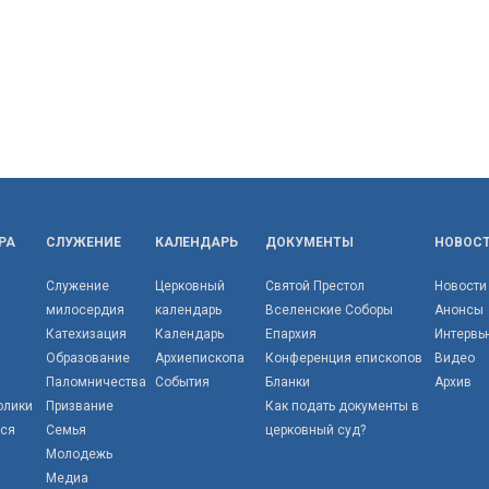
РА
СЛУЖЕНИЕ
КАЛЕНДАРЬ
ДОКУМЕНТЫ
НОВОС
Служение
Церковный
Святой Престол
Новости
милосердия
календарь
Вселенские Соборы
Анонсы
Катехизация
Календарь
Епархия
Интервь
Образование
Архиепископа
Конференция епископов
Видео
Паломничества
События
Бланки
Архив
олики
Призвание
Как подать документы в
тся
Семья
церковный суд?
Молодежь
Медиа