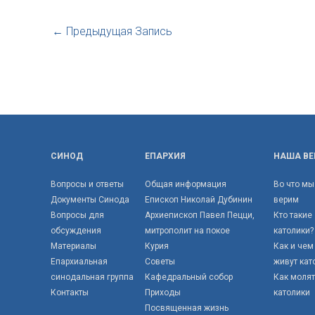
←
Предыдущая Запись
СИНОД
ЕПАРХИЯ
НАША ВЕ
Вопросы и ответы
Общая информация
Во что мы
Документы Синода
Епископ Николай Дубинин
верим
Вопросы для
Архиепископ Павел Пецци,
Кто такие
обсуждения
митрополит на покое
католики?
Материалы
Курия
Как и чем
Епархиальная
Советы
живут кат
синодальная группа
Кафедральный собор
Как моля
Контакты
Приходы
католики
Посвященная жизнь