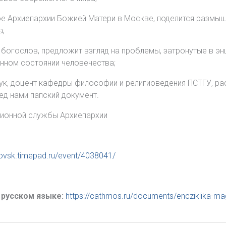
кое Архиепархии Божией Матери в Москве, поделится размыш
а;
 богослов, предложит взгляд на проблемы, затронутые в энц
нном состоянии человечества;
ук, доцент кафедры философии и религиоведения ПСТГУ, ра
ед нами папский документ.
ционной службы Архиепархии
krovsk.timepad.ru/event/4038041/
 русском языке:
https://cathmos.ru/documents/encziklika-ma