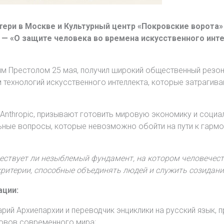
ери в Москве и Культурный центр «Покровские ворота»
» — «О защите человека во времена искусственного интел
м Престолом 25 мая, получил широкий общественный резона
 технологий искусственного интеллекта, которые затраги
и Anthropic, призывают готовить мировую экономику и соци
льные вопросы, которые невозможно обойти на пути к гарм
ествует ли незыблемый фундамент, на котором человечес
 критерии, способные объединять людей и служить созидан
ации:
арий Архиепархии и переводчик энциклики на русский язык, 
зовов современного мира;