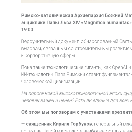
Римско-католическая Архиепархия Божией Мат
энциклики Папы Льва XIV «Magnifica humanitas
19:00.
Вероучительный документ, обнародованный Святы
вызовам, связанным со стремительным развитием
и корпоративную сферы.
Пока такие технологические гиганты, как OpenAI 
ИИ-технологий, Папа Римский ставит фундамента
человеческой цивилизации.
На пороге новой высокотехнологичной эпохи сущ
человек важен и ценен? Есть ли единые для всех
Об этом мы поговорим с участниками презент
—
священник Кирилл Горбунов
, генеральный вик
поднятые Папой в контексте наиболее острых вы