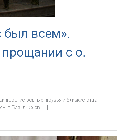
с был всем».
 прощании с о.
,дорогие родные, друзья и близкие отца
, в Базилике св. […]