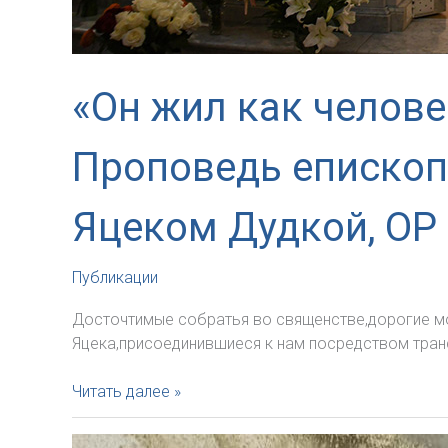
«Он жил как челове
Проповедь епископ
Яцеком Дудкой, OP
Публикации
Досточтимые собратья во священстве,дорогие мо
Яцека,присоединившиеся к нам посредством трансл
«Он
Читать далее »
жил
как