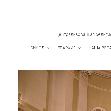
Перейти
к
содержимому
Централизованная религи
СИНОД
ЕПАРХИЯ
НАША ВЕР