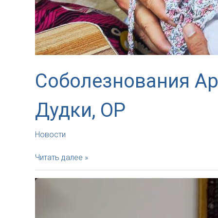
Соболезнования Ар
Дудки, OP
Новости
Соболезнования
Читать далее »
Архиепископа
в
связи
со
смертью