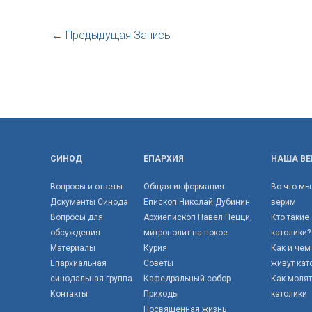
←
Предыдущая Запись
СИНОД
ЕПАРХИЯ
НАША ВЕ
Вопросы и ответы
Общая информация
Во что мы
Документы Синода
Епископ Николай Дубинин
верим
Вопросы для
Архиепископ Павел Пецци,
Кто такие
обсуждения
митрополит на покое
католики?
Материалы
Курия
Как и чем
Епархиальная
Советы
живут кат
синодальная группа
Кафедральный собор
Как моля
Контакты
Приходы
католики
Посвященная жизнь