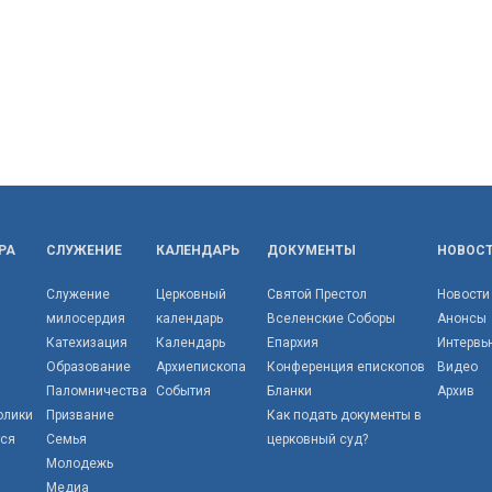
РА
СЛУЖЕНИЕ
КАЛЕНДАРЬ
ДОКУМЕНТЫ
НОВОС
Служение
Церковный
Святой Престол
Новости
милосердия
календарь
Вселенские Соборы
Анонсы
Катехизация
Календарь
Епархия
Интервь
Образование
Архиепископа
Конференция епископов
Видео
Паломничества
События
Бланки
Архив
олики
Призвание
Как подать документы в
тся
Семья
церковный суд?
Молодежь
Медиа