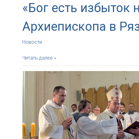
«Бог есть избыток
Архиепископа в Ря
Новости
«Бог
Читать далее »
есть
избыток
нашего
сердца».
Юбилейный
визит
Архиепископа
в
Рязань