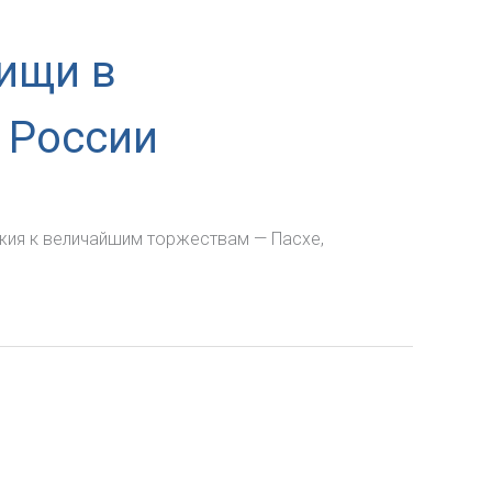
пищи в
 России
ожия к величайшим торжествам — Пасхе,