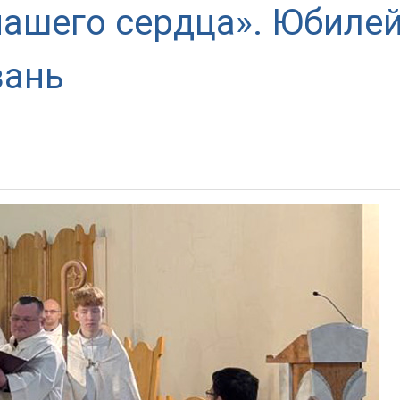
 нашего сердца». Юбиле
зань