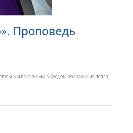
о». Проповедь
огательным покаянным обрядом возложения пепла.