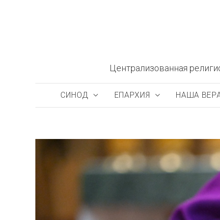
Перейти
к
содержимому
Централизованная религи
СИНОД
ЕПАРХИЯ
НАША ВЕР