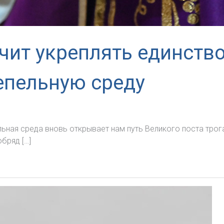
чит укреплять единств
епельную среду
ельная среда вновь открывает нам путь Великого поста тр
бряд […]