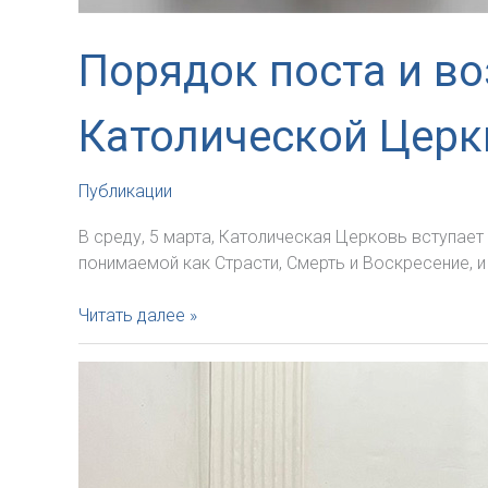
Порядок поста и в
Католической Церк
Публикации
В среду, 5 марта, Католическая Церковь вступае
понимаемой как Страсти, Смерть и Воскресение, и
Порядок
Читать далее »
поста
и
воздержания
от
мясной
пищи