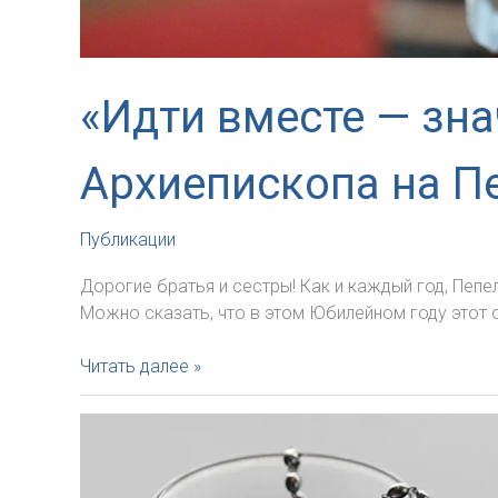
«Идти вместе — зна
Архиепископа на П
Публикации
Дорогие братья и сестры! Как и каждый год, Пеп
Можно сказать, что в этом Юбилейном году этот о
«Идти
Читать далее »
вместе
—
значит
укреплять