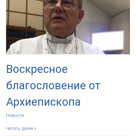
в
Смоленск,
посвященное
800-
летию
первого
вертепа
в
Греччо
Воскресное
благословение от
Архиепископа
Новости
Воскресное
Читать далее »
благословение