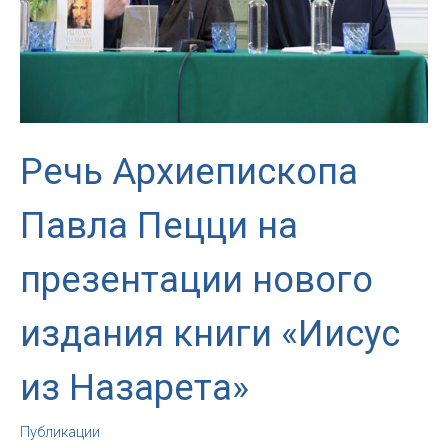
в
Москве
Речь Архиепископа
Павла Пецци на
презентации нового
издания книги «Иисус
из Назарета»
Публикации