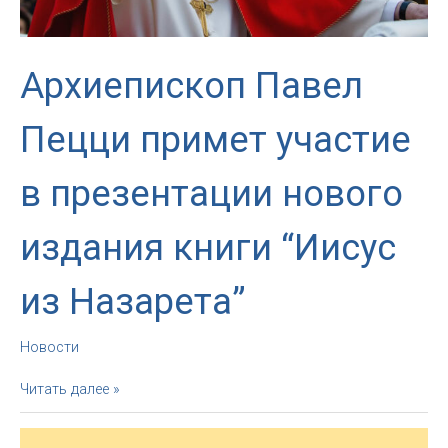
Архиепископ Павел
Пецци примет участие
в презентации нового
издания книги “Иисус
из Назарета”
Новости
Архиепископ
Читать далее »
Павел
Пецци