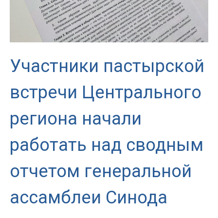
Джона
Буковски
Участники пастырской
встречи Центрального
региона начали
работать над сводным
отчетом генеральной
ассамблеи Синода