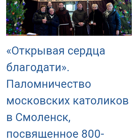
«Открывая сердца
благодати».
Паломничество
московских католиков
в Смоленск,
посвященное 800-