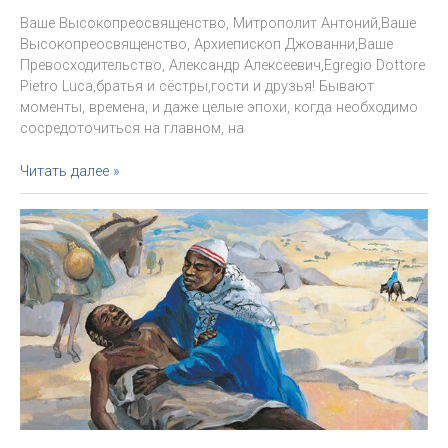
Ваше Высокопреосвященство, Митрополит Антоний,Ваше
Высокопреосвященство, Архиепископ Джованни,Ваше
Превосходительство, Александр Алексеевич,Egregio Dottore
Pietro Luca,братья и сёстры,гости и друзья! Бывают
моменты, времена, и даже целые эпохи, когда необходимо
сосредоточиться на главном, на
Речь
Читать далее »
Архиепископа
Павла
Пецци
на
презентации
нового
издания
книги
«Иисус
из
Назарета»