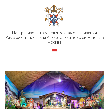
Перейти
к
содержимому
Централизованная религиозная организация
Римско-католическая Архиепархия Божией Матери в
Москве
Главное
меню