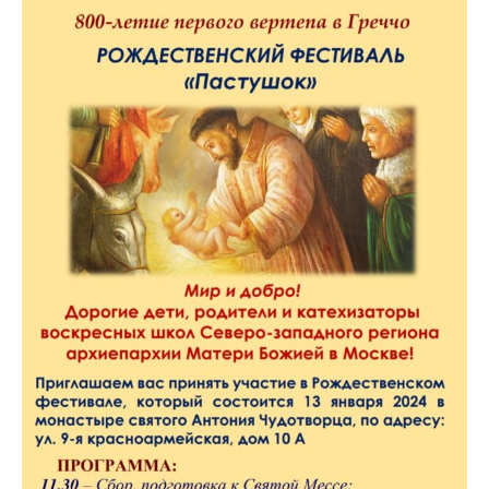
примет
участие
в
презентации
нового
издания
книги “Иисус
из
Назарета”