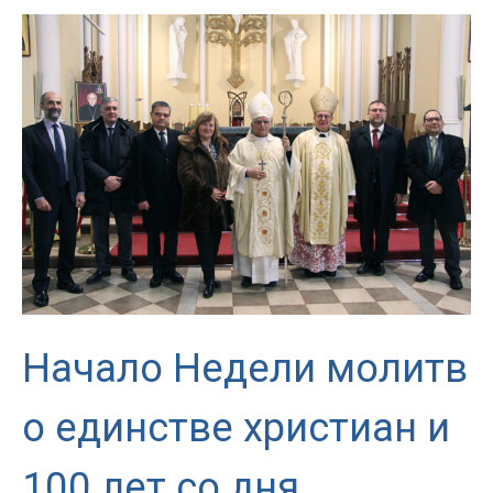
от
Архиепископа
Начало Недели молитв
о единстве христиан и
100 лет со дня