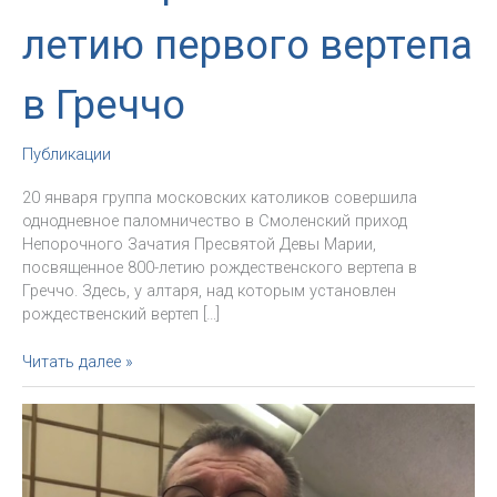
летию первого вертепа
в Греччо
Публикации
20 января группа московских католиков совершила
однодневное паломничество в Смоленский приход
Непорочного Зачатия Пресвятой Девы Марии,
посвященное 800-летию рождественского вертепа в
Греччо. Здесь, у алтаря, над которым установлен
рождественский вертеп […]
«Открывая
Читать далее »
сердца
благодати».
Паломничество
московских
католиков