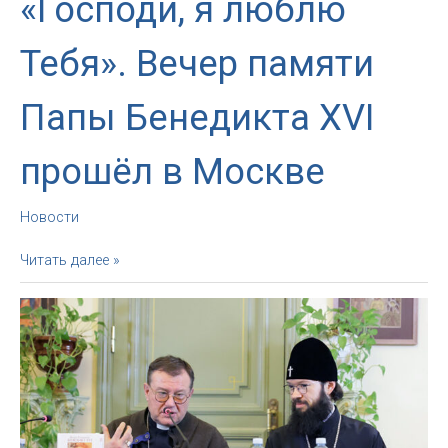
«Господи, я люблю
Тебя». Вечер памяти
Папы Бенедикта XVI
прошёл в Москве
Новости
«Господи,
Читать далее »
я
люблю
Тебя».
Вечер
памяти
Папы
Бенедикта
XVI
прошёл