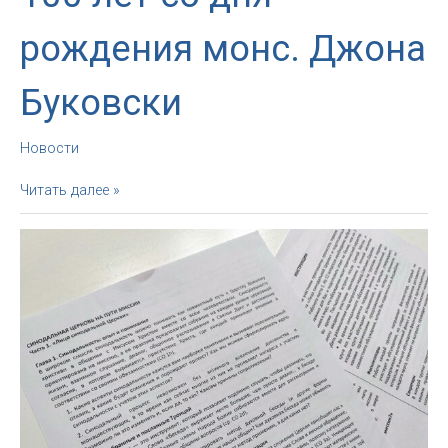
рождения монс. Джона
Буковски
Новости
Начало
Читать далее »
Недели
молитв
о
единстве
христиан
и
100
лет
со
дня
рождения
монс.