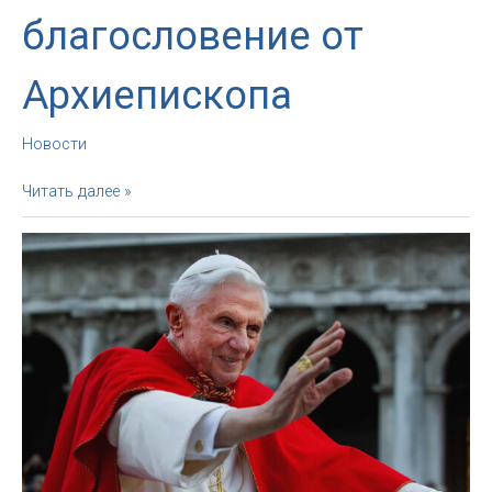
благословение от
Архиепископа
Новости
Воскресное
Читать далее »
благословение
от
Архиепископа