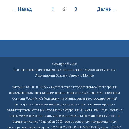
пройдет
в
←
Назад
1
2
3
Далее
→
Петербурге
в
эту
субботу
Copyright © 2026
Централизованная религиозная организация Римско-католическая
Архиепархия Божией Матери в Москве
Учетный № 0011010555, свидетельство о государственной регистрации
некоммерческой организации выдано 6 августа 2025 года Министерством
юстиции Российской Федерации на бланке, решение о государственной
регистрации некоммерческой организации при создании принято
Министерством юстиции Российской Федерации 31 июля 1991 года, запись о
некоммерческой организации внесена в Единый государственный реестр
юридических лиц 10 декабря 2002 года за основным государственным
регистрационным номером 1027739747705, ИНН 7708015053, адрес: 123557,