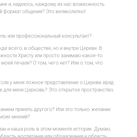
 мне и, надеюсь, каждому из нас возможность
ой формат общения? Это великолепно!
тель или профессиональный консультант?
 всего, в обществе, но и внутри Церкви. В
ежности Христу или просто занимаю какое-то
моей печали? О том, чего нет? Или о том, что
Если у меня ложное представление о Церкви, вряд
ое для меня Церковь? Это открытое пространство,
ланием принять другого? Или это только желание
 моих мнений?
иан и наша роль в этом моменте истории. Думаю,
область воспитания или образования и область