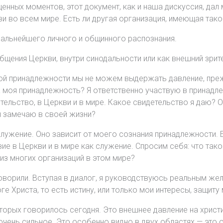
енных моментов, этот документ, как и наша дискуссия, дал
и во всем мире. Есть ли другая организация, имеющая так
дальнейшего личного и общинного распознания.
общения Церкви, внутри синодальности или как внешний зри
й принадлежности мы не можем выдержать давление, прежде
а моя принадлежность? Я ответственно участвую в принадл
ельство, в Церкви и в мире. Какое свидетельство я даю? О 
я замечаю в своей жизни?
служение. Оно зависит от моего сознания принадлежности. 
ие в Церкви и в мире как служение. Спросим себя: что так
 из многих организаций в этом мире?
говорили. Вступая в диалог, я руководствуюсь реальным же
ге Христа, то есть истину, или только мои интересы, защиту
оторых говорилось сегодня. Это внешнее давление на христ
очень сильное. Это особенно видно в двух областях — это 