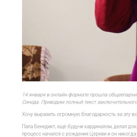
14 января в онлайн формате прошла общеепархи
Синода. Приводим полный текст заключительного
Хочу выразить огромную благодарность за эту вс
Папа Бенедикт, ещё будучи кардиналом, делал до
процесс начался с рождения Церкви и он никогда 