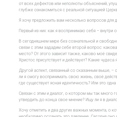
от всех дефектов или неполноты объяснений, упущ
глубже ознакомиться с реальной ситуацией Церкв
Я хочу предложить вам несколько вопросов для 
Первый из них: как я воспринимаю себя – внутри 
В сегодняшнем мире без сознательной и свободно
связи с этим зададим себе второй вопрос: каков
место? От этого зависит также, каково моё свидет
Христос присутствует и действует? Какие чудеса 
Другой аспект, связанный со сказанным выше, – 
ли я смогу воспринимать свою жизнь, своё действ
где существует ясная идентичность? Или это одна
Связан с этим и диалог, о котором мы так много 
утвердить до конца свое мнение? Ищу ли я в диало
Хочу отметить и два других важных момента, о к
необходимо осознать это давление. Сегодня оно 