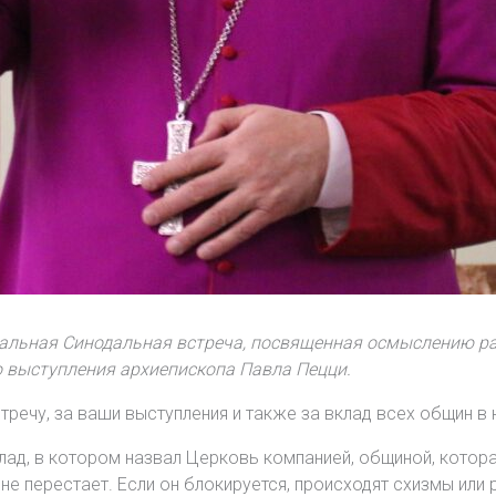
альная Синодальная встреча, посвященная осмыслению ра
 выступления архиепископа Павла Пецци.
тречу, за ваши выступления и также за вклад всех общин 
клад, в котором назвал Церковь компанией, общиной, котор
не перестает. Если он блокируется, происходят схизмы или 