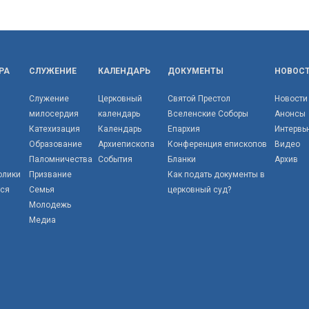
РА
СЛУЖЕНИЕ
КАЛЕНДАРЬ
ДОКУМЕНТЫ
НОВОС
Служение
Церковный
Святой Престол
Новости
милосердия
календарь
Вселенские Соборы
Анонсы
Катехизация
Календарь
Епархия
Интервь
Образование
Архиепископа
Конференция епископов
Видео
Паломничества
События
Бланки
Архив
олики
Призвание
Как подать документы в
тся
Семья
церковный суд?
Молодежь
Медиа