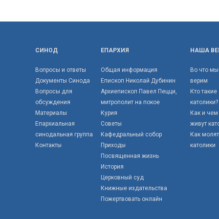
СИНОД
ЕПАРХИЯ
НАША ВЕ
Вопросы и ответы
Общая информация
Во что мы
Документы Синода
Епископ Николай Дубинин
верим
Вопросы для
Архиепископ Павел Пецци,
Кто такие
обсуждения
митрополит на покое
католики?
Материалы
Курия
Как и чем
Епархиальная
Советы
живут кат
синодальная группа
Кафедральный собор
Как моля
Контакты
Приходы
католики
Посвященная жизнь
История
Церковный суд
Книжные издательства
Пожертвовать онлайн