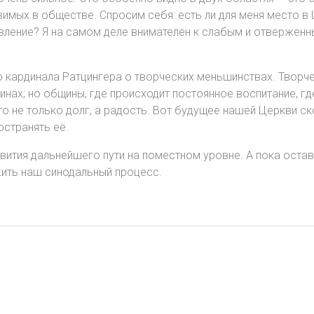
имых в обществе. Спросим себя: есть ли для меня место в 
ление? Я на самом деле внимателен к слабым и отверженн
о кардинала Ратцингера о творческих меньшинствах. Творч
инах; но общины, где происходит постоянное воспитание, г
это не только долг, а радость. Вот будущее нашей Церкви 
остранять её.
звития дальнейшего пути на поместном уровне. А пока оста
жить наш синодальный процесс.