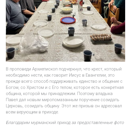
В проповеди Архиепископ подчеркнул, что крест, который
необходимо нести, как говорит Иисус в Евангелии, это
прежде всего способ поддерживать единство и общение с
Богом, со Христом и с Его телом, которое есть конкретная
община, которой мы принадлежим. Поэтому владыка
Павел дал новым миропомазанным поручение созидать
Церковь, созидать общину. Этот же призыв он адресовал
всем верующим в приходе.
Благодарим мурманский приход за предоставленные фото