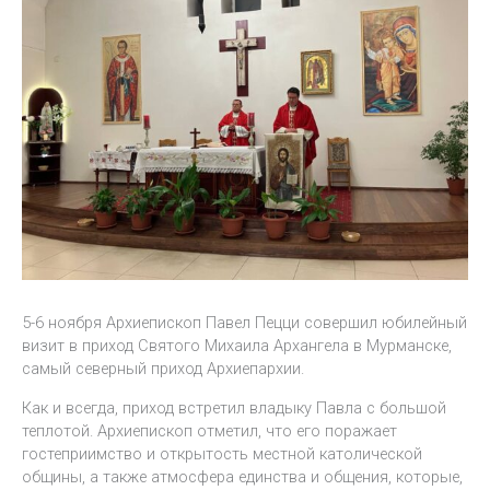
5-6 ноября Архиепископ Павел Пецци совершил юбилейный
визит в приход Святого Михаила Архангела в Мурманске,
самый северный приход Архиепархии.
Как и всегда, приход встретил владыку Павла с большой
теплотой. Архиепископ отметил, что его поражает
гостеприимство и открытость местной католической
общины, а также атмосфера единства и общения, которые,