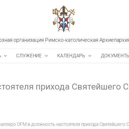
озная организация Римско-католическая Архиепархи
А
СЛУЖЕНИЕ
КАЛЕНДАРЬ
ДОКУМЕНТ
стоятеля прихода Святейшего С
валлеро OFM в должность настоятеля прихода Святейшего С