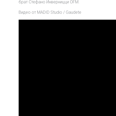
брат Стефано Инверницци OFM.
Видео от MADID Studio / Gaudete