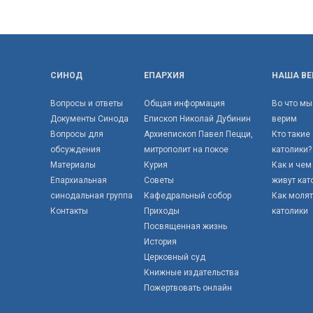
СИНОД
ЕПАРХИЯ
НАША ВЕ
Вопросы и ответы
Общая информация
Во что мы
Документы Синода
Епископ Николай Дубинин
верим
Вопросы для
Архиепископ Павел Пецци,
Кто такие
обсуждения
митрополит на покое
католики?
Материалы
Курия
Как и чем
Епархиальная
Советы
живут кат
синодальная группа
Кафедральный собор
Как моля
Контакты
Приходы
католики
Посвященная жизнь
История
Церковный суд
Книжные издательства
Пожертвовать онлайн