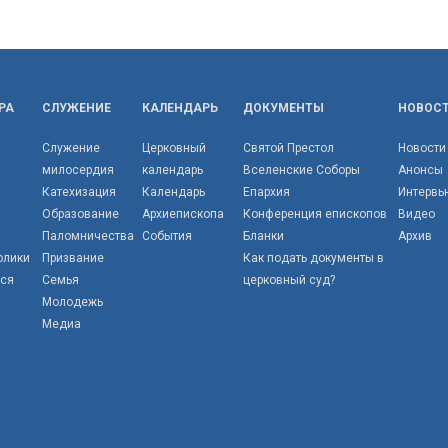
РА
СЛУЖЕНИЕ
КАЛЕНДАРЬ
ДОКУМЕНТЫ
НОВОС
Служение
Церковный
Святой Престол
Новости
милосердия
календарь
Вселенские Соборы
Анонсы
Катехизация
Календарь
Епархия
Интервь
Образование
Архиепископа
Конференция епископов
Видео
Паломничества
События
Бланки
Архив
олики
Призвание
Как подать документы в
тся
Семья
церковный суд?
Молодежь
Медиа