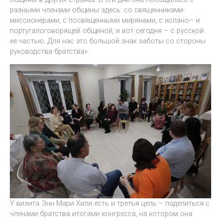
разными членами общины здесь: со священниками-
миссионерами, с посвященными мирянами, с испано– и
португалоговорящей общиной, и вот сегодня – с русской
её частью. Для нас это большой знак заботы со стороны
руководства братства».
У визита Энн Мари Хили есть и третья цель – поделиться с
членами братства итогами конгресса, на котором она