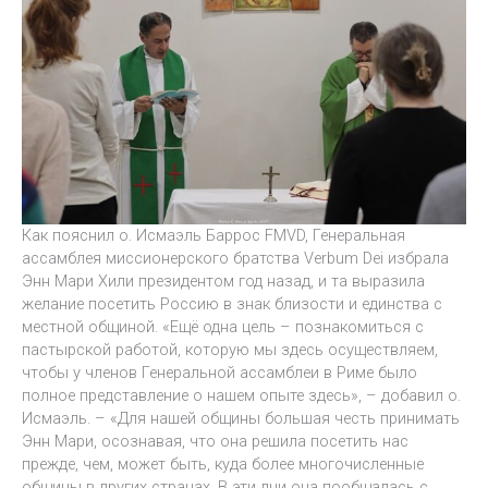
Как пояснил о. Исмаэль Баррос FMVD, Генеральная
ассамблея миссионерского братства Verbum Dei избрала
Энн Мари Хили президентом год назад, и та выразила
желание посетить Россию в знак близости и единства с
местной общиной. «Ещё одна цель – познакомиться с
пастырской работой, которую мы здесь осуществляем,
чтобы у членов Генеральной ассамблеи в Риме было
полное представление о нашем опыте здесь», – добавил о.
Исмаэль. – «Для нашей общины большая честь принимать
Энн Мари, осознавая, что она решила посетить нас
прежде, чем, может быть, куда более многочисленные
общины в других странах. В эти дни она пообщалась с