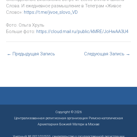
Слова. И ежедневное размышление в Телеграм «Живое
Слово»:
https://t.me/jivoe_slovo_VD
Фото: Ольга Хруль
Больше фото:
https://cloud.mail.ru/public/kMRE/JoHwAA3U4
←
Предыдущая Запись
Следующая Запись
→
Copyright © 2026
Централизованная религиозная организация Римско-католическая
Архиепархия Божией Матери в Москве
Учетный № 0011010555, свидетельство о государственной регистрации