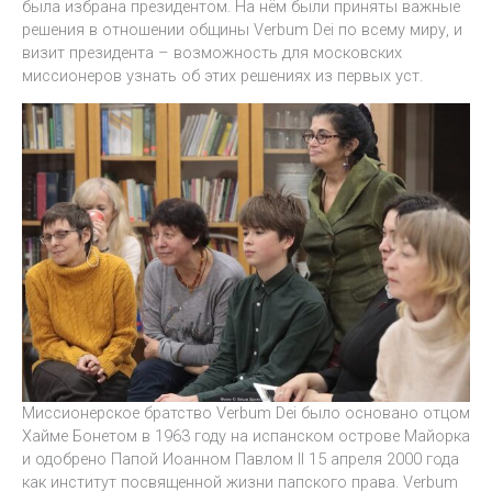
была избрана президентом. На нём были приняты важные
решения в отношении общины Verbum Dei по всему миру, и
визит президента – возможность для московских
миссионеров узнать об этих решениях из первых уст.
Миссионерское братство Verbum Dei было основано отцом
Хайме Бонетом в 1963 году на испанском острове Майорка
и одобрено Папой Иоанном Павлом II 15 апреля 2000 года
как институт посвященной жизни папского права. Verbum