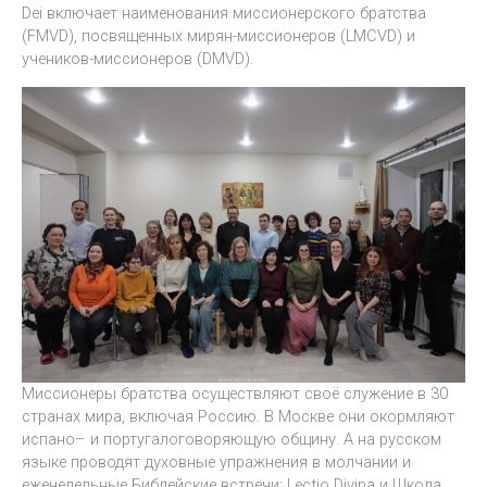
Dei включает наименования миссионерского братства
(FMVD), посвященных мирян-миссионеров (LMCVD) и
учеников-миссионеров (DMVD).
Миссионеры братства осуществляют своё служение в 30
странах мира, включая Россию. В Москве они окормляют
испано– и португалоговоряющую общину. А на русском
языке проводят духовные упражнения в молчании и
еженедельные Библейские встречи: Lectio Divina и Школа