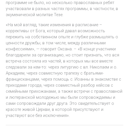
программе не было, но несколько православных ребят
участвовали в разных частях программы, в частности, в
экуменической молитве Тезе.
«На мой взгляд, такие изменения в расписание –
коррективы от Бога, который давал возможность
пережить на собственном опыте и глубже размышлять о
ценности дружбы, в том числе, между различными
конфессиями», — говорит Оксана. – «В конце участники
благодарили за организацию, но стоит признать, что вся
встреча состояла из частей, в которых мы все вместе
следовали за кем-то: через литургию с вл. Николаем и о.
Аркадием, через совместную трапезу с братьями-
францисканцами, через помощь с. Иоанны в знакомстве с
приходами города, через совместный разбор кейсов с
семейными прихожанами, а также встречи с православной
и лютеранской молодежью мы были сопровождаемы и
сами сопровождали друг друга. Это свидетельствует о
красоте живой Церкви, в которой присутствуют и
участвуют все без исключения».