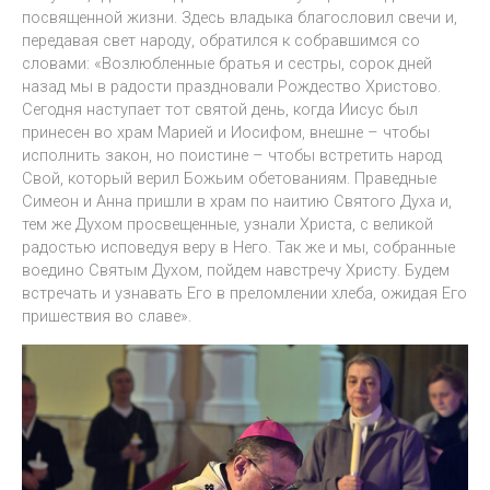
посвященной жизни. Здесь владыка благословил свечи и,
передавая свет народу, обратился к собравшимся со
словами: «Возлюбленные братья и сестры, сорок дней
назад мы в радости праздновали Рождество Христово.
Сегодня наступает тот святой день, когда Иисус был
принесен во храм Марией и Иосифом, внешне – чтобы
исполнить закон, но поистине – чтобы встретить народ
Свой, который верил Божьим обетованиям. Праведные
Симеон и Анна пришли в храм по наитию Святого Духа и,
тем же Духом просвещенные, узнали Христа, с великой
радостью исповедуя веру в Него. Так же и мы, собранные
воедино Святым Духом, пойдем навстречу Христу. Будем
встречать и узнавать Его в преломлении хлеба, ожидая Его
пришествия во славе».