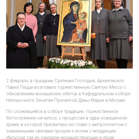
2 февраля, в праздник Сретения Господня, Архиепископ
Павел Пецци возглавил торжественную Святую Мессу с
обновлением монашеских обетов в Кафедральном соборе
Непорочного Зачатия Пресвятой Девы Марии в Москве.
По сложившейся в соборе традиции, торжественное
богослужение началось с процессии в едва освещенном
храме, в которой пресвитеры во главе с митрополитом с
зажженными свечами прошли к яслям с младенцем
Иисусом, где их ожидали монашествующие и люди