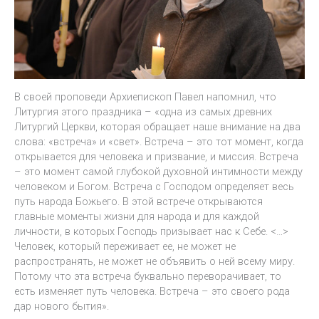
В своей проповеди Архиепископ Павел напомнил, что
Литургия этого праздника – «одна из самых древних
Литургий Церкви, которая обращает наше внимание на два
слова: «встреча» и «свет». Встреча – это тот момент, когда
открывается для человека и призвание, и миссия. Встреча
– это момент самой глубокой духовной интимности между
человеком и Богом. Встреча с Господом определяет весь
путь народа Божьего. В этой встрече открываются
главные моменты жизни для народа и для каждой
личности, в которых Господь призывает нас к Себе. <…>
Человек, который переживает ее, не может не
распространять, не может не объявить о ней всему миру.
Потому что эта встреча буквально переворачивает, то
есть изменяет путь человека. Встреча – это своего рода
дар нового бытия».