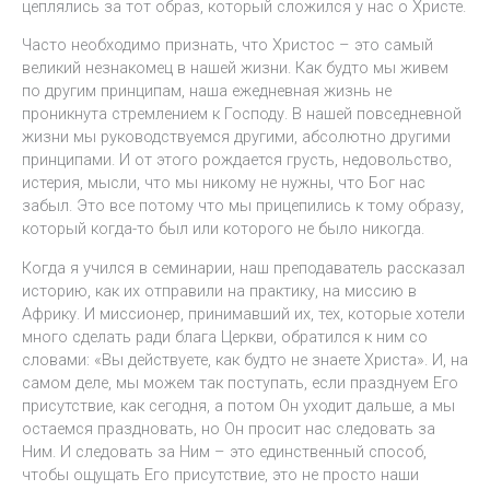
цеплялись за тот образ, который сложился у нас о Христе.
Часто необходимо признать, что Христос – это самый
великий незнакомец в нашей жизни. Как будто мы живем
по другим принципам, наша ежедневная жизнь не
проникнута стремлением к Господу. В нашей повседневной
жизни мы руководствуемся другими, абсолютно другими
принципами. И от этого рождается грусть, недовольство,
истерия, мысли, что мы никому не нужны, что Бог нас
забыл. Это все потому что мы прицепились к тому образу,
который когда-то был или которого не было никогда.
Когда я учился в семинарии, наш преподаватель рассказал
историю, как их отправили на практику, на миссию в
Африку. И миссионер, принимавший их, тех, которые хотели
много сделать ради блага Церкви, обратился к ним со
словами: «Вы действуете, как будто не знаете Христа». И, на
самом деле, мы можем так поступать, если празднуем Его
присутствие, как сегодня, а потом Он уходит дальше, а мы
остаемся праздновать, но Он просит нас следовать за
Ним. И следовать за Ним – это единственный способ,
чтобы ощущать Его присутствие, это не просто наши