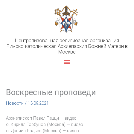
Перейти
к
содержимому
Централизованная религиозная организация
Римско-католическая Архиепархия Божией Матери в
Москве
Главное
меню
Воскресные проповеди
Новости
/
13.09.2021
Архиепископ Павел Пецци — видео
о. Кирилл Горбунов (Москва) — видео
о. Даниил Радько (Москва) — видео