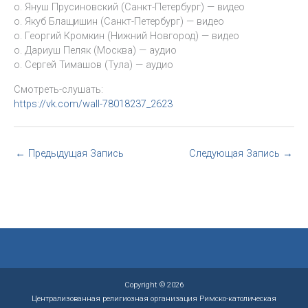
о. Януш Прусиновский (Санкт-Петербург) — видео
о. Якуб Блащишин (Санкт-Петербург) — видео
о. Георгий Кромкин (Нижний Новгород) — видео
о. Дариуш Пеляк (Москва) — аудио
о. Сергей Тимашов (Тула) — аудио
Смотреть-слушать:
https://vk.com/wall-78018237_2623
←
Предыдущая Запись
Следующая Запись
→
Copyright © 2026
Централизованная религиозная организация Римско-католическая